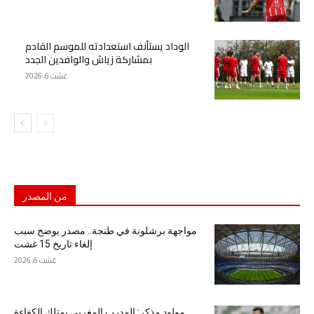
الوداد يستأنف استعدادته للموسم القادم
بمشاركة زياش والوافدين الجدد
غشت 6, 2026
من المصدر
مواجهة برشلونة في طنجة.. مصدر يوضح سبب
إلغاء تاريخ 15 غشت
غشت 6, 2026
مولود مذكر: المدرب المغربي يمتلك الكفاءة