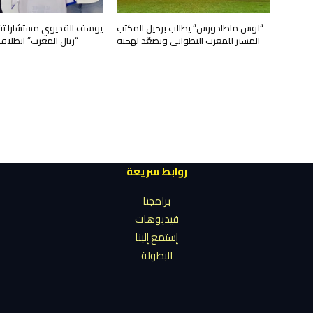
“لوس ماطادورس” يطالب برحيل المكتب
يوسف القديوي مستشارا تقني
المسير للمغرب التطواني ويصعّد لهجته
“ريال المغرب” انطلا
روابط سريعة
برامجنا
فيديوهات
إستمع إلينا
البطولة