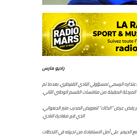
راديو مارس
اعتذاره الرسمي لمسؤولي النادي القنيطري، بعدما تم
 المرحلة المقبلة من منافسات القسم الوطني الثاني.
ر رفض عرض “الكاك” لتعويض المدرب منير الجعواني،
الذي قرر مغادرة النادي.
 الحيمر، على أمل الاستفادة من تجربته في اللحظات