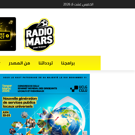
الخميس, غشت 6, 2026
برامجنا
تردداتنا
من المصدر