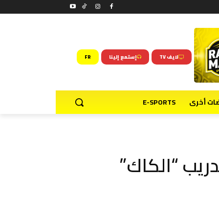
لايف TV
إستمع إلينا
FR
ضات أخرى
E-SPORTS
ريب “الكاك”