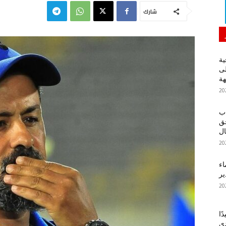
شارك
ية
لى
هة
اب
حق
ل
اء
ير
ًا
دي