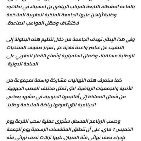
بالقاعة المغطاة التابعة للمركب الرياضي بن امسيك، في تظاهرة
وطنية تُراهن عليها الجامعة الملكية المغربية للملاكمة
لاكتشاف وصقل المواهب الصاعدة.
وفي هذا الإطار، تهدف الجامعة من خلال تنظيم هذه البطولة إلى
التنقيب عن عناصر واعدة قادرة على تعزيز صفوف المنتخبات
الوطنية مستقبلا، وضمان استمرارية إشعاع القفاز المغربي على
الساحة الدولية.
كما ستعرف هذه النهائيات مشاركة واسعة لمجموعة من
الأندية والجمعيات الرياضية، التي تمثل مختلف العصب الجهوية،
من شمال المملكة إلى أقاليمها الجنوبية، في مشهد يعكس
الدينامية التي تعرفها رياضة الملاكمة وطنيا.
وحسب البرنامج المسطر، ستُجرى عملية سحب القرعة يوم
الخميس 7 ماي، على أن تنطلق المنافسات الرسمية يوم الجمعة
بإجراء نصف نهائي فئة الفتيان، تليها نزالات نصف نهائي فئة