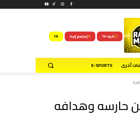
لايف TV
إستمع إلينا
FR
ضات أخرى
E-SPORTS
طنجة
ن حارسه وهدافه