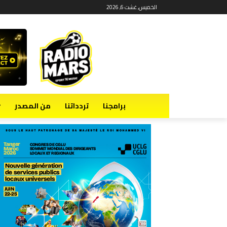
الخميس, غشت 6, 2026
برامجنا
تردداتنا
من المصدر