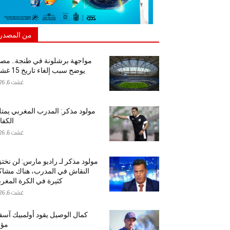
من المصدر
مواجهة برشلونة في طنجة.. مص
يوضح سبب إلغاء تاريخ 15 غشت
غشت 6, 2026
مولود مذكر: المدرب المغربي يمت
الكفا
غشت 6, 2026
مولود مذكر لـ راديو مارس: لن نخت
النقاش في المدرب، هناك مشا
كثيرة في الكرة المغرب
غشت 6, 2026
كمال الوصيل يقود أولمبيك آس
مؤق