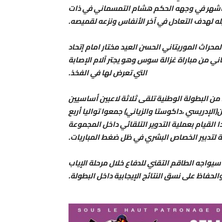
عبد الله الزياني (5 أهداف) الذي اشهر في وجهه الحكم هشام التمسماني في ذات
يله لهدف التعادل في آخر الأنفاس ونزعه لقميصه.
راث الموريتاني الحسن العيد مختار امام إتحاد
ي من مباراة غزالة سوس وهو يجتر آلام الإصابة
التي تعرض لها في الفخذ.
 من البطولة الوطنية تلقى ثلاثة لاعبين أساسيين
(الإدريسي ،داكوستا والزياني) جمعوا تواليا أربع
 القيام بعملية التدوير التلقائي داخل المجموعة
ة لتدبير الخصاص البشري في ظل ضغط المباريات.
يواجه الطاقم التقني للدفاع خلال مرحلة الإياب
الحفاظ على نسق النتائج الإيجابية داخل البطولة.