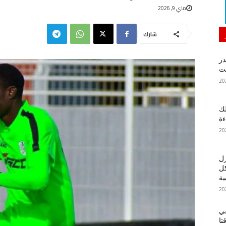
ماي 9, 2026
شارك
در
لك
ءة
زل
كل
ية
في
تا