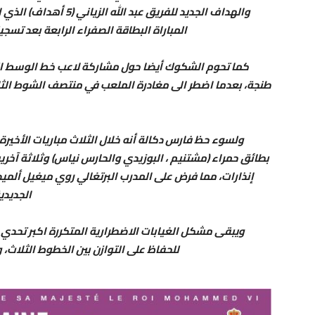
والهداف الجديد للفريق 
المباراة البطاقة الصفراء الرابعة بعد تسج
كما تحوم الشكوك أيضا حول مشاركة لاعب خط الوسط المح
طنجة، بعدما اضطر الى مغادرة الملعب في منتصف الشوط الثان
ولسوء حظ فارس دكالة أنه خلال الثلاث مباريات الأخيرة
بطائق حمراء (مشتنيم ، البوزيدي والحارس نياس) وثلاثة آخرين
إنذارات، مما فرض على المدرب البرتغالي روي ميغيل ألميدا
الجديدي
ويبقى مشكل الغيابات الاضطرارية المتكررة اكبر تحدي س
للحفاظ على التوازن بين الخطوط الثلاث، و