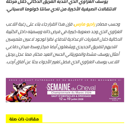
يوسف الغزاوي الذي انتدبه الفريق الدكالي خلال مرحلة
الانتقالات الصيفية الأخيرة من نادي سانتا كولوما الاسباني.
وحسب مصادر
راديو مارس
، فإن هذا القرار جاء بناء على رغبة اللاعب
الغزاوي الذي وجد صعوبة كبيرة في فرض ذاته ورسميته داخل الكثيبة
الدكالية خلال المباريات الإعدادية للدفاع، نظرا لوجود لاعبين متمرسين
انتدبهم للفريق الجديدي ويشغلون أيضا مركز وسط ميدان دفاعي
أمثال يوسف مشط والموريتاني الحسن العيد مختار، مما عجل برحيل
اللاعب يوسف الغزاوي الذي فضل تغيير الأجواء بحثا عن آفاق أرحب.
مقالات ذات صلة