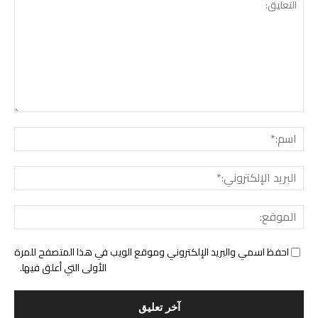
التع
اسم:
البري
الإل
المو
احفظ اسمي والبريد الإلكتروني وموقع الويب في هذا المتصفح للمرة
الأولى التي أعلق فيها.