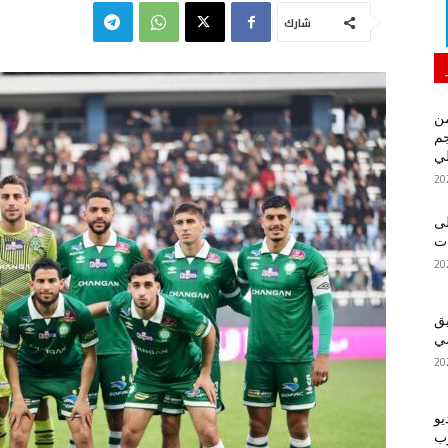
شارك
من
م
لي
لى
يق
ضي
يو
رب