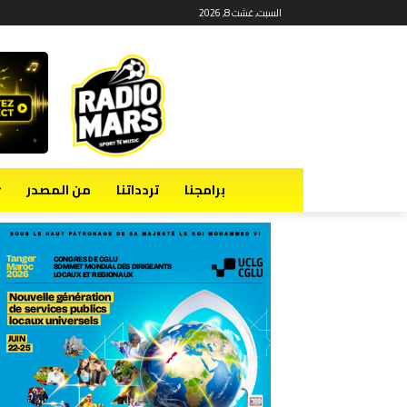
السبت, غشت 8, 2026
برامجنا
تردداتنا
من المصدر