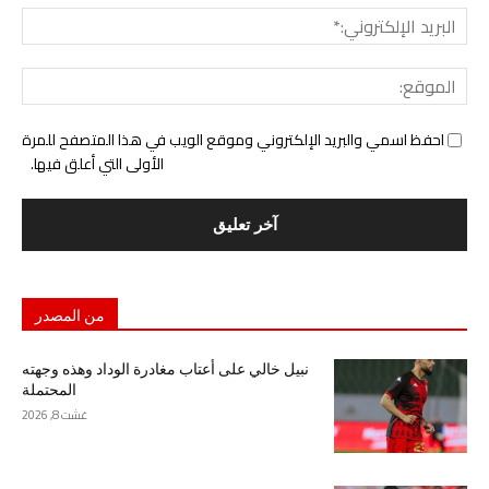
البري
الإل
المو
احفظ اسمي والبريد الإلكتروني وموقع الويب في هذا المتصفح للمرة
الأولى التي أعلق فيها.
من المصدر
نبيل خالي على أعتاب مغادرة الوداد وهذه وجهته
المحتملة
غشت 8, 2026