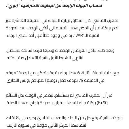
لحساب الجولة الرابعة من البطولة الاحترافية “إنوي”.
المغرب الفاسي كان السبّاق لزيارة الشباك في الدقيقة العاشرة عبر
آدم بريكة، غير أن الحكم سمير التمسماني ألغى الهدف بعد العودة
لتقنية الـ”VAR”، بداعي وجود خطأ على أحد لاعبي الرجاء.
وبعد ذلك، تبادل الفريقان الهجمات وضيعا فرصًا سانحة للتسجيل،
لينتهي الشوط الأول بنتيجة التعادل صفر لمثله.
مع بداية الجولة الثانية، ضغط الرجاء بقوة وتمكن من ترجمة تفوقه
في الدقيقة 79 بهدف حمل توقيع المهاجم يونس النجاري.
غير أن المغرب الفاسي لم يستسلم، ليظفر في الوقت بدل الضائع
(90+6) بركلة جزاء نفذها سفيان بنجديدة بنجاح، معدلاً الكفة.
وبهذه النتيجة، رفع كل من الرجاء والمغرب الفاسي رصيده إلى 8 نقاط،
ليتقاسما المركز الثاني مؤقتًا في سبورة الترتيب.