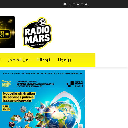
السبت, غشت 8, 2026
برامجنا
تردداتنا
من المصدر