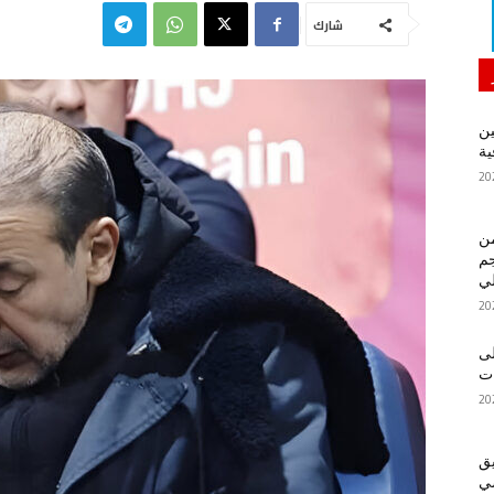
شارك
ين
ية
من
م
لي
لى
يق
ضي