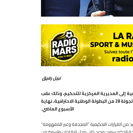
نبيل رفيق
مية إلى المديرية المركزية للتحكيم، وذلك عقب
المواجهة التي جمعته بنادي اتحاد تواركة ضمن منافسات الجولة 28 من البطولة الوطنية الاحترافية، نهاية
الأسبوع الماضي.
اريخ 5 ماي 2025، عن استيائه الشديد من القرارات التحكيمية “المجحفة وغير المفهومة”
 بقيادة الحكم سعيد بوجيد كان محل انتقادات واسعة من