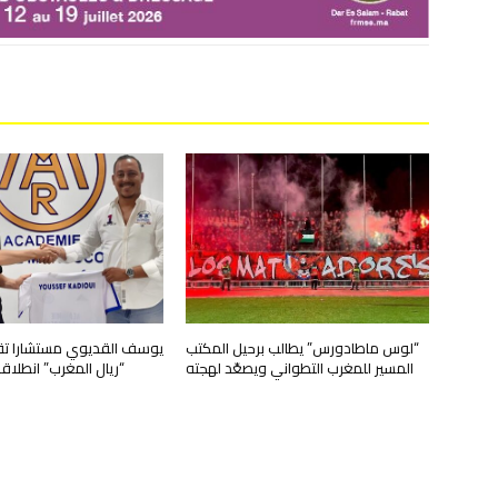
“لوس ماطادورس” يطالب برحيل المكتب
يوسف القديوي مستشارا تقني
المسير للمغرب التطواني ويصعّد لهجته
“ريال المغرب” انطلا