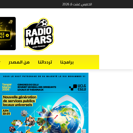
الخميس, غشت 6, 2026
برامجنا
تردداتنا
من المصدر