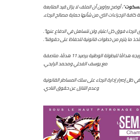
مسكوت
“، أوضح بيراوين أن الملف لا يزال قيد المتابعة
 كافة الإجراءات التي من شأنها حماية مصالح الرجاء.
الرجاء فوق كل اعتبار، ولن نتساهل في الدفاع عنها”.
تخذ ما يلزم من خطوات قانونية للحفاظ على حقوقنا”.
ويُذكر أن الحسين رحيمي كان قد أنهى موسمه الأخير مع الرجاء بتتويجه هدافًا للبطولة الوطنية برصيد 11 هدفًا، مناصفة
مع يوسف الفحلي ومحمد الرايحي.
ي ظل إصرار إدارة الرجاء على سلك المساطر القانونية
وعدم التنازل عن حقوق النادي.