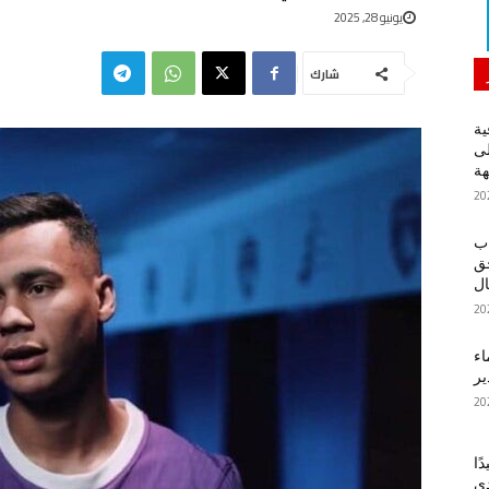
يونيو 28, 2025
شارك
ية
لى
هة
اب
حق
ل
اء
ير
ًا
دي