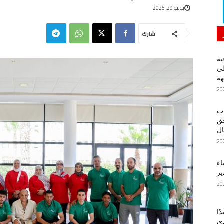
يونيو 29, 2026
شارك
ية
لى
هة
اب
حق
ل
اء
ير
ًا
دي