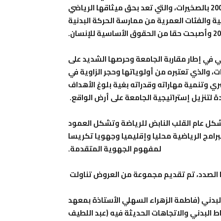
الوطنية للرياضة، المنعقدة يومي 24 و25 أكتوبر 2008 بالصخيرات، والتي تعد بحق ميثاقها الرياضي
ة والفئات العمرية من ممارسة الحركة البدنية
ي في إطار مقاربة الجامعة وحرصها الشديد على
والذي تعتبره من أولوياتها وحجر الزاوية في
ري وتنمية مهاراته وقدراته بغية بلوغ الأهداف
 لتنزيل إستراتيجية الجامعة على أرض الواقع.
بشكل عام القلب النابض للرياضة وتشكل العمود
امج الرياضية محليا وإقليميا وجهويا تكريسا
لمفهوم الجهوية المتقدمة.
 الصدد، تم تقديم مجموعة من العروض تناولت
لبدني (فاطمة الزهراء السهلي الأستاذة بمعهد
ط البدني والاتجاهات الحديثة فيه (عبد اللطيف