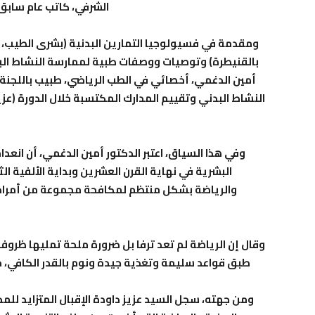
الشرفي، كاتب عام سابق 
ومقدمة في فسيولوجيا التمارين البدنية (بشرى الطيب،
بالقنيطرة) وتوصيات ووصفات طبية لممارسة النشاط البدن
أمين الدغمي، أخصائي في الطب الرياضي، طبيب باللجنة ا
النشاط البدني وتقييم المدارك المكتسبة خلال الدورة (عزيز
وفي هذا السياق، اعتبر الدكتور أمين الدغمي، أن انعدا
البشرية في نهاية القرن العشرين وبداية الألفية ال
والرياضة بشكل منتظم لمكافحة مجموعة من أمراض 
وقال إن الرياضة لم تعد ترفا بل ضرورة ملحة تمليها ظروف
طبق قواعد سليمة وتغذية جيدة ونوم بالقدر الكافي، خ
ومن جهته، سجل السيد عزيز داودة الإقبال المتزايد لل