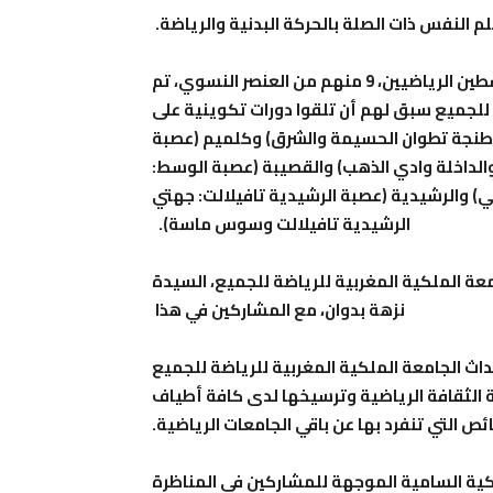
م النفس ذات الصلة بالحركة البدنية والرياضة.
واستفاد من هذه الدورة التكوينية الوطنية 24 من المنشطين الرياضيين، 9 منهم من العنصر النسوي، تم
للجميع سبق لهم أن تلقوا دورات تكوينية على
طنجة تطوان الحسيمة والشرق) وكلميم (عصبة
والداخلة وادي الذهب) والقصيبة (عصبة الوسط:
) والرشيدية (عصبة الرشيدية تافيلالت: جهتي
الرشيدية تافيلالت وسوس ماسة).
عة الملكية المغربية للرياضة للجميع، السيدة
نزهة بدوان، مع المشاركين في هذا
اث الجامعة الملكية المغربية للرياضة للجميع
 الثقافة الرياضية وترسيخها لدى كافة أطياف
ص التي تنفرد بها عن باقي الجامعات الرياضية.
كية السامية الموجهة للمشاركين في المناظرة