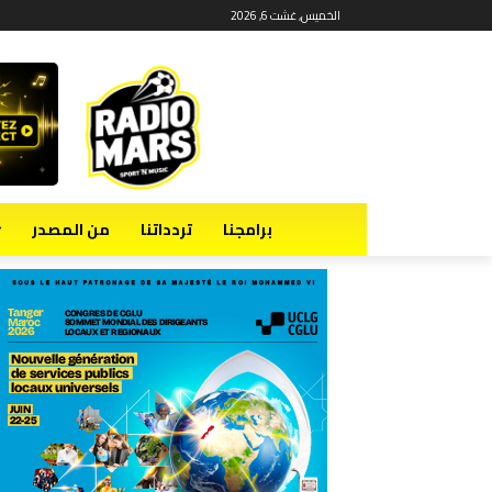
الخميس, غشت 6, 2026
برامجنا
تردداتنا
من المصدر