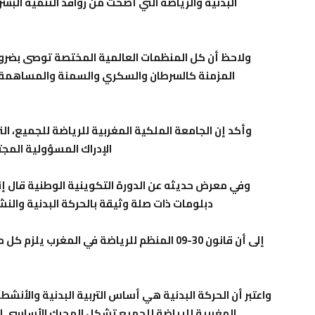
البدنية والرياضة التي أضحت من روافد التنمية الب
ولاحظ أن كل المنظمات العالمية المختصة توصى بضرور
المزمنة كالسرطان والسكري والسمنة والمساهمة في
وأكد إن الجامعة الملكية المغربية للرياضة للجميع، ال
الإدراك المسؤولية المجت
وفي معرض حديثه عن الدورة التكوينية الوطنية قال إ
دبلومات ذات صلة وثيقة بالحركة البدنية والنشا
إلى أن قانون 30-09 المنظم للرياضة في المغر
واعتبر أن الحركة البدنية هي أساس التربية البدنية والأنشطة
المغربية للرياضة للجميع تشكل المحرك الأساسي 