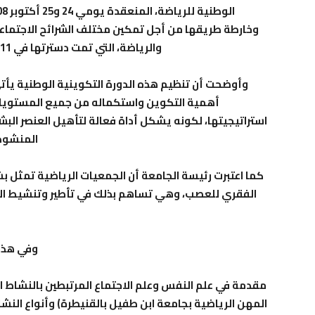
وخارطة طريقها من أجل تمكين مختلف الشرائح الاجتماعي
والرياضة، التي تمت دسترتها في 2011 وأصبحت حقا من الحقوق الأساسية للإنسان.
وأوضحت أن تنظيم هذه الدورة التكوينية الوطنية يأت
أهمية التكوين واستكماله من جميع المستويات، 
استراتيجيتها، لكونه يشكل أداة فعالة لتأهيل العنصر البش
المنشودة
كما اعتبرت رئيسة الجامعة أن الجمعيات الرياضية تمثل 
الفقري للعصب، وهي تساهم بذلك في تأطير وتنشيط البر
وفي هذا
مقدمة في علم النفس وعلم الاجتماع المرتبطين بالنشاط ا
المهن الرياضية بجامعة ابن طفيل بالقنيطرة) وأنواع النشا