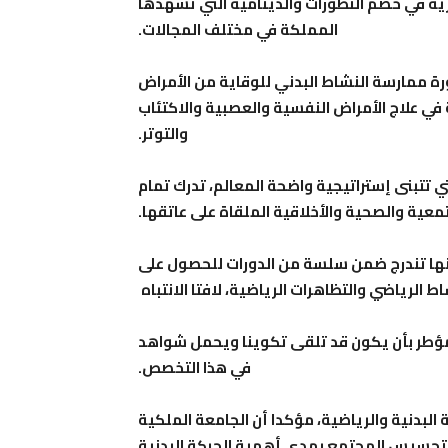
شرية في خضم التطورات والدينامية التي تشهدها
المملكة في مختلف المجالات.
ة ممارسة النشاط البدني للوقاية من الأمراض
 علاج الأمراض النفسية والعصبية والاكتئاب
والتوتر.
تي تتبنى إستراتيجية واضحة المعالم، تدرك تمام
معية والصحية والأخلاقية الملقاة على عاتقها.
نها تندرج ضمن سلسة من الدورات للحصول على
ط الرياضي والتظاهرات الرياضية، لافتا الانتباه
ب يلزم كل مؤطر بأن يكون قد تلقى تكوينا ويحمل شواهد
في هذا التخصص.
 البدنية والرياضية، مؤكدا أن الجامعة الملكية
لتحسيس المجتمع بمدى أهمية الحركة البدنية