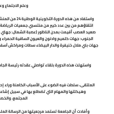
وعلم الاجتماع وعل
انتقاؤهم من بين عدد كبير من منتسبي جمعيات الرياضة 
صعيد العصب أقيمت بمدن الناظور (عصبة الشمال: جهتي 
الجنوب: جهات كلميم وادنون والعيون الساقية الحمراء 
جهات بني ملال خنيفرة والدار البيضاء سطات ومراكش آسفي
واستهلت هذه الدورة بلقاء تواصلي عقدته رئيسة الجام
الملتقى، سلطت فيه الضوء على الأسباب الكامنة وراء إحد
وهيكلتها والمهام التي تضطلع بها في سبيل إشاعة
المجتمع، والخصائ
وأفادت أن الجامعة تستمد مرجعيتها من الرسالة المل