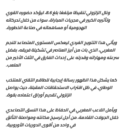
ونال الزلزولي تنقيطًا مرتفعًا بلغ 8.6، ليؤكد حضوره القوي
وتأثيره الكبير في مجريات المباراة، سواء من خلال تحركاته
الهجومية أو مساهماته في صناعة الخطورة.
ويأتي هذا التتويج الفردي ليعكس المستوى المتصاعد للنجم
المغربي، الذي بات من أبرز العناصر في تشكيلة فريقه، بفضل
سرعته ومهاراته وقدرته على إحداث الفارق في الثلث الأخير من
الملعب.
كما يشكل هذا الظهور رسالة إيجابية للطاقم التقني للمنتخب
الوطني، في ظل اقتراب الاستحقاقات المقبلة، حيث يواصل
الزلزولي تقديم أوراق اعتماده بقوة.
ويأمل اللاعب المغربي في الحفاظ على هذا النسق التصاعدي
خلال الجولات القادمة، من أجل ترسيخ مكانته ومواصلة التألق
في واحد من أقوى الدوريات الأوروبية.