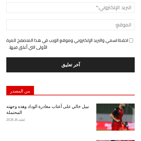
البري
الإل
المو
احفظ اسمي والبريد الإلكتروني وموقع الويب في هذا المتصفح للمرة
الأولى التي أعلق فيها.
من المصدر
نبيل خالي على أعتاب مغادرة الوداد وهذه وجهته
المحتملة
غشت 8, 2026