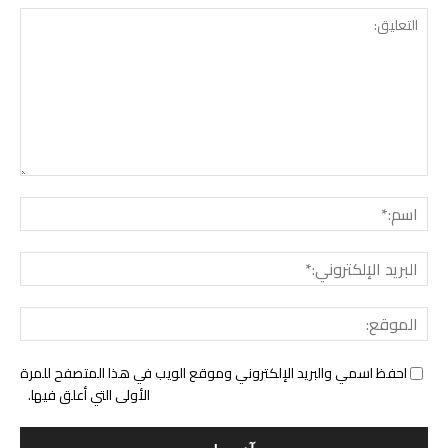
التع
اسم:
البري
الإل
المو
احفظ اسمي والبريد الإلكتروني وموقع الويب في هذا المتصفح للمرة
الأولى التي أعلق فيها.