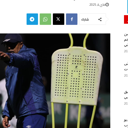
ماي 4, 2025
شارك
من
م
لي
لى
يق
ضي
يو
رب