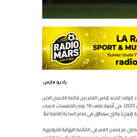
راديو مارس
الوافد الجديد إلياس الفايز من قائمة اللاعبين الذين
سيخوضون مباراة اتحاد تواركة، المقررة مساء اليوم الأحد (4 ماي 2025)، على أرضية ملعب 18 نونبر بالخميسات، لحساب
ضي، لم يُضمن الفايز في القائمة النهائية للمواجهة،