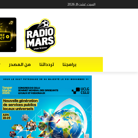
السبت, غشت 8, 2026
برامجنا
تردداتنا
من المصدر