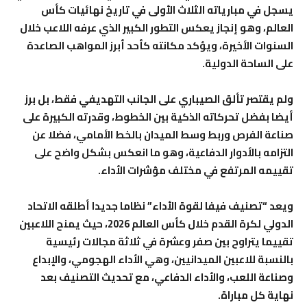
يسجل في مبارياته الثلاث الأولى في تاريخ نهائيات كأس
العالم، وهو إنجاز يعكس التطور الكبير الذي عرفه اللاعب خلال
السنوات الأخيرة، ويؤكد مكانته كأحد أبرز المواهب الصاعدة
على الساحة الدولية.
ولم يقتصر تألق الصيباري على الجانب التهديفي فقط، بل برز
أيضا بفضل تحركاته الذكية بين الخطوط، وقدرته الكبيرة على
صناعة الفرص وربط وسط الميدان بالخط الأمامي، فضلا عن
التزامه بالأدوار الدفاعية، وهو ما انعكس بشكل واضح على
تقييمه المرتفع في مختلف مؤشرات الأداء.
ويعد “تصنيف فيفا لقوة الأداء” نظاما جديدا أطلقه الاتحاد
الدولي لكرة القدم خلال كأس العالم 2026، حيث يمنح اللاعبين
تقييما يتراوح بين صفر وعشرة في ثلاثة مجالات رئيسية
بالنسبة للاعبين الميدانيين، وهي الأداء الهجومي، والإبداع
وصناعة اللعب، والأداء الدفاعي، مع تحديث التصنيف بعد
نهاية كل مباراة.