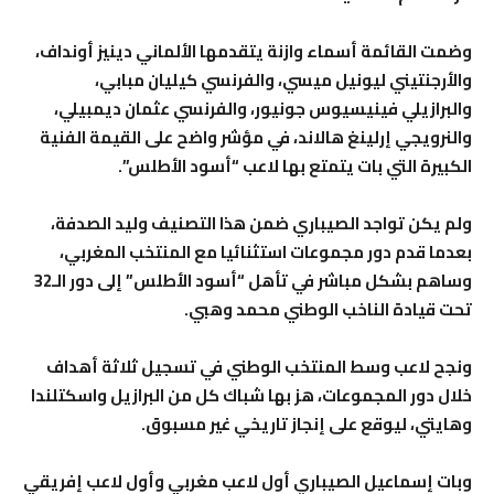
وضمت القائمة أسماء وازنة يتقدمها الألماني دينيز أونداف،
والأرجنتيني ليونيل ميسي، والفرنسي كيليان مبابي،
والبرازيلي فينيسيوس جونيور، والفرنسي عثمان ديمبيلي،
والنرويجي إرلينغ هالاند، في مؤشر واضح على القيمة الفنية
الكبيرة التي بات يتمتع بها لاعب “أسود الأطلس”.
ولم يكن تواجد الصيباري ضمن هذا التصنيف وليد الصدفة،
بعدما قدم دور مجموعات استثنائيا مع المنتخب المغربي،
وساهم بشكل مباشر في تأهل “أسود الأطلس” إلى دور الـ32
تحت قيادة الناخب الوطني محمد وهبي.
ونجح لاعب وسط المنتخب الوطني في تسجيل ثلاثة أهداف
خلال دور المجموعات، هز بها شباك كل من البرازيل واسكتلندا
وهايتي، ليوقع على إنجاز تاريخي غير مسبوق.
وبات إسماعيل الصيباري أول لاعب مغربي وأول لاعب إفريقي