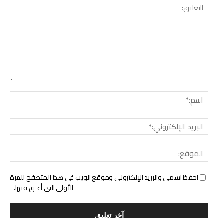
التع
اسم:
البري
الإل
المو
احفظ اسمي والبريد الإلكتروني وموقع الويب في هذا المتصفح للمرة
الأولى التي أعلق فيها.