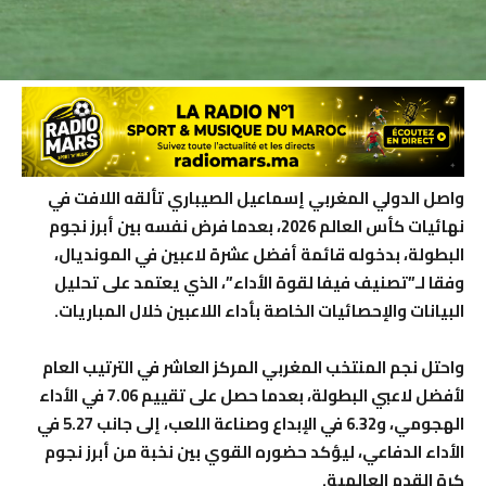
واصل الدولي المغربي إسماعيل الصيباري تألقه اللافت في
نهائيات كأس العالم 2026، بعدما فرض نفسه بين أبرز نجوم
البطولة، بدخوله قائمة أفضل عشرة لاعبين في المونديال،
وفقا لـ”تصنيف فيفا لقوة الأداء”، الذي يعتمد على تحليل
البيانات والإحصائيات الخاصة بأداء اللاعبين خلال المباريات.
واحتل نجم المنتخب المغربي المركز العاشر في الترتيب العام
لأفضل لاعبي البطولة، بعدما حصل على تقييم 7.06 في الأداء
الهجومي، و6.32 في الإبداع وصناعة اللعب، إلى جانب 5.27 في
الأداء الدفاعي، ليؤكد حضوره القوي بين نخبة من أبرز نجوم
كرة القدم العالمية.