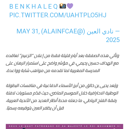
B E N K H A L E Q
PIC.TWITTER.COM/UAHTPLO5HJ
— نادي العين (@ALAINFCAE)
MAY 31,
2025
وتأتي هذه الصفقة بعد أيام قليلة فقط من إعلان “الزعيم” تعاقده
مع الهداف حسين رحيمي، في مؤشر واضح على استمرار الرهان على
المدرسة المغربية لما تقدمه من مواهب شابة وواعدة.
ويُعد يحيى بن خالق من أبرز الأسماء الدفاعية في منافسات البطولة
الوطنية الاحترافية خلال الموسم الماضي، حيث قدّم مستويات لافتة
رفقة الفتح الرباطي، ما جعله محط أنظار العديد من الأندية العربية،
قبل أن يظفر العين بتوقيعه رسميًا.