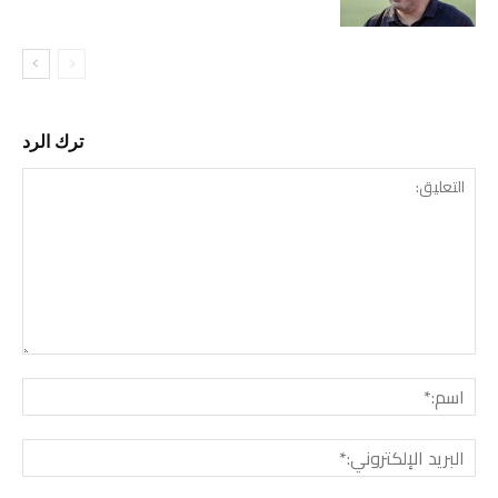
ترك الرد
التع
اسم:
البري
الإل