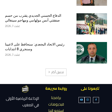
الدفاع الحسني الجديدي يقترب من حسم
صفقتي أنس مولهامي ومهاجم سينغالي
غشت 7, 2026
رئيس الاتحاد البجعدي: سنحافظ على لاعبينا
وسنجري 8 انتدابات
غشت 7, 2026
تحميل أكثر
تابعونا على
روابط سريعة
برامجنا
الإذاعة الرياضية الأولى
فيديوهات
في المغرب
إستمع إلينا