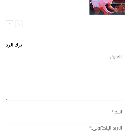
ترك الرد
التع
اسم:
البري