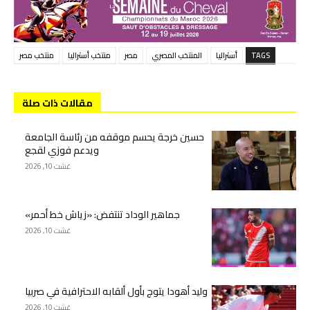
TAGS
أستراليا
المنتخب المصري
مصر
منتخب أستراليا
منتخب مصر
مقالات ذات صلة
حسين خرجة يحسم موقفه من رئاسة الجامعة
ويدعم فوزي لقجع
غشت 10, 2026
جماهير الوداد تنتفض: «زياش خط أحمر»
غشت 10, 2026
وليد أهودا يتوج بأول ألقابه الاحترافية في صربيا
غشت 10, 2026