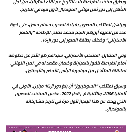
ويطرق منتخب الفراعنة باب التاريخ عبر لقاء أستراليا، من أجل
التأهل إلى دور ثمن نهائي المونديال لأول مرة في التاريخ.
ويراهن المنتخب المصري بقيادة المدرب حسام حسن، على خبرة
عدد من لاعبيه أبرزهم النجم محمد صلاح، للإطاحة “بالكنغر
الأسترالي” وخطف بطاقة العبور إلى دور ال16.
وفي المقابل، المنتخب الأسترالي، سيدافع هو الآخر عن حظوظه
أمام الفراعنة للفوز بالمباراة وضمان مقعد له في ثمن النهائي
لملاقاة المتأهل من مواجهة الرأس الأخضر والأرجنتين.
وسبق لمنتخب “السوكيروز” أن بلغ دور ال16 مرتين؛ الأولى في
ألمانيا 2006، والثانية في قطر 2022، عكس المنتخب المصري
الذي يبحث عن هذا الإنجاز لأول مرة في تاريخ مشاركاته
بالمونديال.