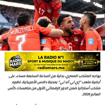
يواجه المنتخب المصري، بداية من الساعة السابعة مساء، على
أرضية ملعب “إي تي آند تي” بمدينة دالاس الأمريكية، نظيره
منتخب أستراليا ضمن الدور الإقصائي الأول من منافسات كأس
العالم 2026.