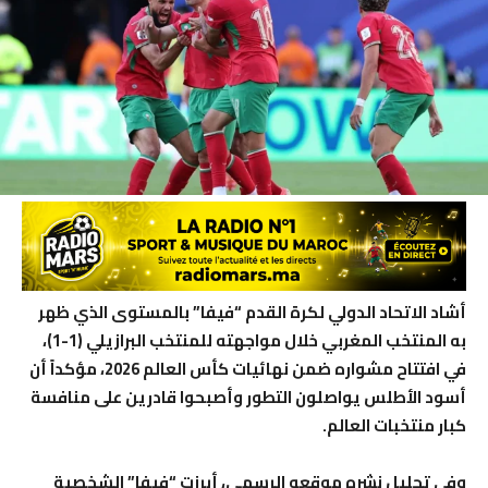
أشاد الاتحاد الدولي لكرة القدم “فيفا” بالمستوى الذي ظهر
به المنتخب المغربي خلال مواجهته للمنتخب البرازيلي (1-1)،
في افتتاح مشواره ضمن نهائيات كأس العالم 2026، مؤكداً أن
أسود الأطلس يواصلون التطور وأصبحوا قادرين على منافسة
كبار منتخبات العالم.
وفي تحليل نشره موقعه الرسمي، أبرزت “فيفا” الشخصية