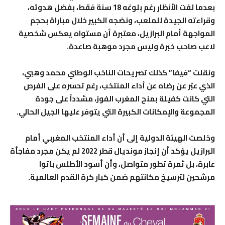
بعدما لفت الأنظار رغم بلوغه 18 سنة فقط، بفضل هدوئه،
وقراءته الجيدة للملعب، ونضجه الكبير خلال مباراة بحجم
المواجهة أمام البرازيل، معتبرة أن مستواه يعكس شخصية
لاعب صاحب خبرة وليس مجرد موهبة صاعدة.
ونقلت “فيفا” كذلك تصريحات الناخب الوطني محمد وهبي،
الذي عبّر عن رضاه عن أداء المنتخب، رغم تحسره على الفرص
التي كانت كفيلة بمنح المغرب الفوز، مشدداً على جودة
المجموعة والإمكانات الكبيرة التي يتوفر عليها الجيل الحالي.
وخلصت الهيئة الدولية إلى أن أداء المنتخب المغربي أمام
البرازيل يؤكد أن إنجاز مونديال قطر 2022 لم يكن مجرد مفاجأة
عابرة، بل ثمرة تطور متواصل، وأن أسود الأطلس باتوا
مرشحين لترسيخ مكانتهم ضمن كبار كرة القدم العالمية.