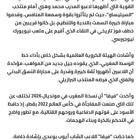
القوية التي أظهرها لاعبو المدرب محمد وهبي أمام منتخب
“السيليساو”، حيث لم يتأثروا بقوة وسمعة المنافس، وقدموا
مباراة كبيرة اتسمت بالندية والتنظيم، بل كانوا قريبين من
خطف فوز تاريخي في اللقاء الذي أقيم على ملعب نيويورك
نيوجيرسي.
وأشادت الهيئة الكروية العالمية بشكل خاص بأداء خط
الوسط المغربي، الذي يقوده جيل جديد من المواهب، مؤكدة
أن اللاعبين أظهروا ثقة كبيرة وقدرة على مجاراة النسق البدني
والفني الذي فرضه المنتخب البرازيلي.
وأكدت “فيفا” أن نسخة المغرب في مونديال 2026 تختلف عن
تلك التي صنعت المفاجأة في كأس العالم 2022 بقطر، إذ حافظ
الأسود على قوتهم الدفاعية وروحهم القتالية، مع تطور واضح
في التحكم بالكرة وبناء الهجمات.
كما خصّت “فيفا” اللاعب الشاب أيوب بوعدي بإشادة خاصة،