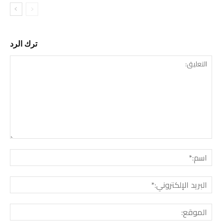
ترك الرد
التع
اسم:
البري
الإل
المو