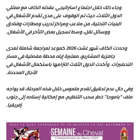
وجاء ذلك خلال اجتماع استراتيجي عقدته الكاف مع ممثلي
الدول الثلاث، حيث تم الوقوف على مدى تقدم الأشغال في
البنيات التحتية، من ملاعب ومراكز تدريب ومطارات وفنادق
ووسائل نقل، وسط تسجيل بعض التأخر في الأشغال.
وحددت الكاف شهر غشت 2026 كموعد لمراجعة شاملة لمدى
جاهزية المشاريع، معتبرة إياه محطة مفصلية في مسار
التحضيرات. وأكدت الدول الثلاث التزامها باستكمال الأشغال في
الآجال المحددة.
وفي حال عدم تحقيق تقدم ملموس خلال هذه المرحلة، قد يواجه
ملف “باموجا” خطر سحب التنظيم، مع إمكانية إسناده إلى جنوب
إفريقيا.