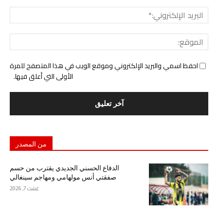
البري
الإل
المو
احفظ اسمي والبريد الإلكتروني وموقع الويب في هذا المتصفح للمرة
الأولى التي أعلق فيها.
من المصدر
الدفاع الحسني الجديدي يقترب من حسم
صفقتي أنس مولهامي ومهاجم سينغالي
غشت 7, 2026