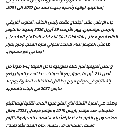
إنفانتينو، لولاية رئاسية جديدة تمتد من 2027 إلى 2031.
جاء الإعلان عقب اجتماع عقده رئيس الكاف، الجنوب أفريقي
باتريس موتسيبي، يوم الأربعاء 29 أبريل 2026 بمدينة فانكوفر
الكندية مع ممثلي الاتحادات الـ54 الأعضاء. الاجتماع انعقد على
هامش المؤتمر الـ76 للاتحاد الدولي لكرة القدم، وخرج بقرار
إجماعي غير مسبوق.
و تمثل أفريقيا أكبر كتلة تصويتية داخل الفيفا بـ54 صوتاً من
أصل 211، أي ما يفوق ربع الأصوات. هذا الدعم المبكر يضع
إنفانتينو في موقع مريح جداً قبل الانتخابات المقررة يوم 18
مارس 2027 في الرباط بالمغرب.
وهذه هي المرة الثالثة التي تمنح فيها الكاف ثقتها لإنفانتينو
بالإجماع، بعد مؤتمر باريس 2019 ومؤتمر كيغالي 2023. وقال
موتسيبي إن القرار جاء “اعترافاً بالمساهمات الكبيرة والالتزام
وسجل الإنجازات في تحسين كرة القدم الأفريقية”.