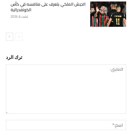
الجيش الملكي يتعرف على منافسه في كأس
الكونفدرالية
غشت 6, 2026
ترك الرد
التع
اسم: