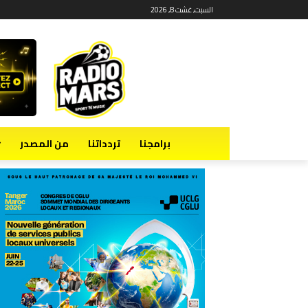
السبت, غشت 8, 2026
برامجنا
تردداتنا
من المصدر