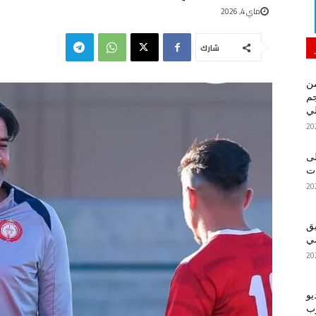
ماي 4, 2026
شارك
من
م
لي
لى
يق
ضي
يو
رب