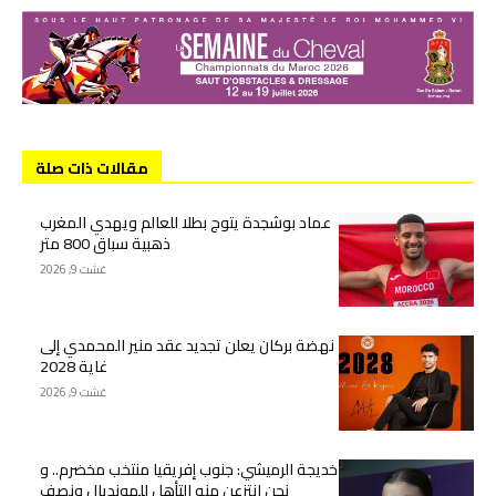
مقالات ذات صلة
عماد بوشجدة يتوج بطلا للعالم ويهدي المغرب
ذهبية سباق 800 متر
غشت 9, 2026
نهضة بركان يعلن تجديد عقد منير المحمدي إلى
غاية 2028
غشت 9, 2026
خديجة الرميشي: جنوب إفريقيا منتخب مخضرم.. و
نحن انتزعن منه التأهل للمونديال ونصف