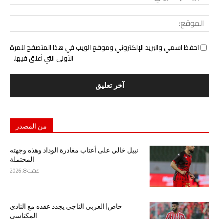
الإل
المو
احفظ اسمي والبريد الإلكتروني وموقع الويب في هذا المتصفح للمرة
الأولى التي أعلق فيها.
من المصدر
نبيل خالي على أعتاب مغادرة الوداد وهذه وجهته
المحتملة
غشت 8, 2026
خاص| العربي الناجي يجدد عقده مع النادي
المكناسي