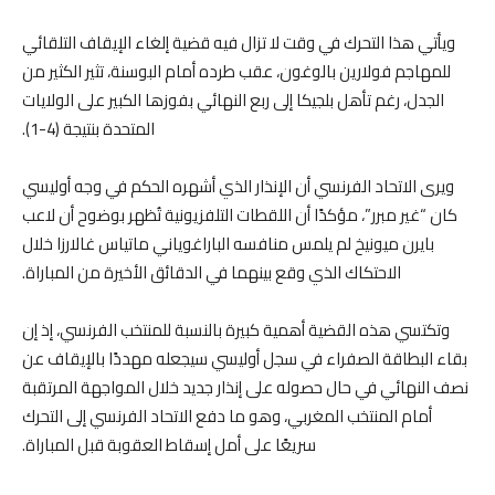
ويأتي هذا التحرك في وقت لا تزال فيه قضية إلغاء الإيقاف التلقائي
للمهاجم فولارين بالوغون، عقب طرده أمام البوسنة، تثير الكثير من
الجدل، رغم تأهل بلجيكا إلى ربع النهائي بفوزها الكبير على الولايات
المتحدة بنتيجة (4-1).
ويرى الاتحاد الفرنسي أن الإنذار الذي أشهره الحكم في وجه أوليسي
كان “غير مبرر”، مؤكدًا أن اللقطات التلفزيونية تُظهر بوضوح أن لاعب
بايرن ميونيخ لم يلمس منافسه الباراغوياني ماتياس غالارزا خلال
الاحتكاك الذي وقع بينهما في الدقائق الأخيرة من المباراة.
وتكتسي هذه القضية أهمية كبيرة بالنسبة للمنتخب الفرنسي، إذ إن
بقاء البطاقة الصفراء في سجل أوليسي سيجعله مهددًا بالإيقاف عن
نصف النهائي في حال حصوله على إنذار جديد خلال المواجهة المرتقبة
أمام المنتخب المغربي، وهو ما دفع الاتحاد الفرنسي إلى التحرك
سريعًا على أمل إسقاط العقوبة قبل المباراة.