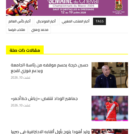
TAGS
أخبار المنتخب المغربي
أخبار المونديال
أخبار كأس العالم
محمد وهبي
منتخب فرنسا
مقالات ذات صلة
حسين خرجة يحسم موقفه من رئاسة الجامعة
ويدعم فوزي لقجع
غشت 10, 2026
جماهير الوداد تنتفض: «زياش خط أحمر»
غشت 10, 2026
وليد أهودا يتوج بأول ألقابه الاحترافية في صربيا