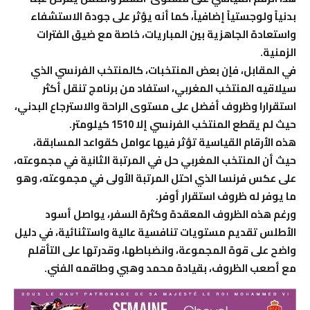
بدنياً ولوجستياً إضافياً، كما أنه يؤثر على جودة الاستشفاء
واستعادة الجاهزية بين المباريات، خاصة مع ضيق الفترات
الزمنية.
في المقابل، فإن بعض المنتخبات، كالمنتخب الفرنسي الذي
سيلاقيه المنتخب المغربي، استفاد من برنامج تنقل أكثر
استقرارا وظروف أفضل على مستوى الراحة والاسترجاع البدني،
حيث لم يقطع المنتخب الفرنسي إلا 1510 كيلومتر.
هذه الأرقام القياسية تؤثر فيها عوامل كقواعد المسابقة،
حيث أن المنتخب المغربي حل في المرتبة الثانية في مجموعته،
على عكس فرنسا الذي احتل المرتبة الأولى في مجموعته، وهو
ما يوفر له ظروف استقرار أوفر.
ورغم هذه الظروف المعقدة وكثرة السفر، يواصل أسود
الأطلس تقديم مستويات تنافسية عالية واستثنائية، في دليل
واضح على قوة المجموعة، وانضباطها، وقدرتها على التأقلم
مع أصعب الظروف، بقيادة محمد وهبي وطاقمه الفني.