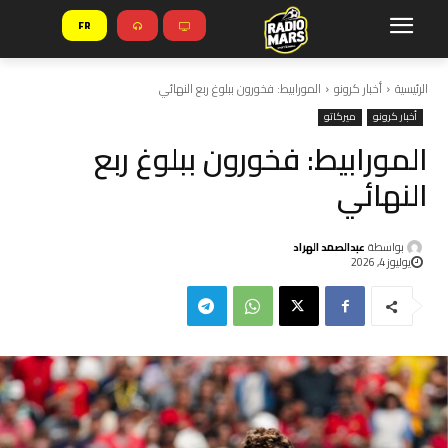
FR
الرئيسية
أخبار كرونو
المورابيط: فخورون ببلوغ ربع النهائي
أخبار كرونو
ميركاتو
المورابيط: فخورون ببلوغ ربع
النهائي
بواسطة
عبدالصمد الهراد
يوليوز 4, 2026