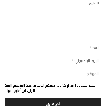
التع
اسم:
البري
الإل
المو
احفظ اسمي والبريد الإلكتروني وموقع الويب في هذا المتصفح للمرة
الأولى التي أعلق فيها.