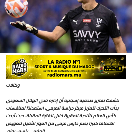
وكالات
كشفت تقارير صحفية إسبانية أن إدارة نادي الهلال السعودي
بدأت التحرك لتعزيز مركز حراسة المرمى، استعدادًا لمنافسات
كأس العالم للأندية المقررة خلال الفترة المقبلة، حيث أبدت
اهتمامًا كبيرًا بضم حارس مرمى من العيار الثقيل لتعويض
المغربي ياسين بونو.