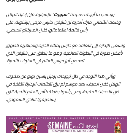
وبحسب ما أوردته صحيفة “
سبورت
” الإسبانية، فإن إدارة الهلال
وضعت الألماني مارك أندريه تير شتيغن، حارس مرمى برشلونة، على
رأس قائمة اهتماماتها خلال الميركاتو الصيفي.
وتسعى الإدارة إلى التعاقد مع حارس يمتلك الخبرة والجاهزية للظهور
بأفضل صورة في البطولة العالمية، وهو ما ينطبق على شتيغن الذي
يُعد من أبرز حراس العالم في السنوات الأخيرة.
ويأتي هذا التوجه في ظل ترجيحات برحيل ياسين بونو عن صفوف
الهلال خلال الصيف، بعد موسم لم يرقَ لتطلعات الإدارة التقنية في
ظل التحديات المقبلة، وعلى رأسها بطولة كأس العالم للأندية التي
يستضيفها النادي السعودي.