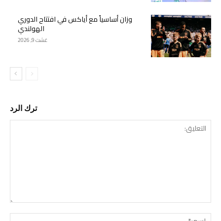
وزان أساسياً مع أياكس في افتتاح الدوري
الهولندي
غشت 9, 2026
ترك الرد
التع
اسم: