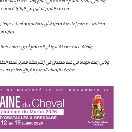
ويسعى الوداد لحسم الصفقة في أسرع وقت ممكن، استعدادًا ل
منتصف الشهر الجاري في الولايات المتحدة
وكشفت مصادر إعلامية مصرية، أن إدارة الوداد أرسلت عرضًا ر
نهاية ال
وأضافت المصادر نفسها أن المدافع أبدى حماسا كبيرا ل
وتأتي رغبة الوداد في ضم مصدق في إطار خطة لتعزيز الخط الخ
صفوف الزمالك لتدعيم الفريق بعناصر ذات جو