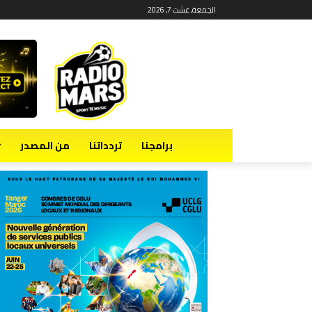
الجمعة, غشت 7, 2026
برامجنا
تردداتنا
من المصدر