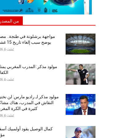
من المصدر
مواجهة برشلونة في طنجة.. مص
يوضح سبب إلغاء تاريخ 15 غشت
غشت 6, 2026
مولود مذكر: المدرب المغربي يمت
الكفا
غشت 6, 2026
مولود مذكر لـ راديو مارس: لن نخت
النقاش في المدرب، هناك مشا
كثيرة في الكرة المغرب
غشت 6, 2026
كمال الوصيل يقود أولمبيك آس
مؤق