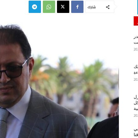
شارك
در
لك
ءة
زل
كل
ية
في
تا