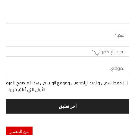
التع
اسم:
البري
الإل
المو
احفظ اسمي والبريد الإلكتروني وموقع الويب في هذا المتصفح للمرة
الأولى التي أعلق فيها.
من المصدر