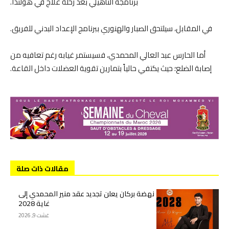
برنامجه التأهيلي بعد رحلة علاج في هولندا.
في المقابل، سيلتحق الصبار والهنوري ببرنامج الإعداد البدني للفريق.
​أما الحارس عبد العالي المحمدي، فسيستمر غيابه رغم تعافيه من
إصابة الضلع؛ حيث يكتفي حالياً بتمارين تقوية العضلات داخل القاعة.
مقالات ذات صلة
نهضة بركان يعلن تجديد عقد منير المحمدي إلى
غاية 2028
غشت 9, 2026