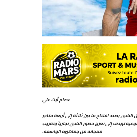
عصام أيت علي
لنادي بصدد افتتاح ما بين ثلاثة إلى أربعة متاجر
وعية تهدف إلى تعزيز حضور النادي تجارياً وتقريب
منتجاته من جماهيره الواسعة.