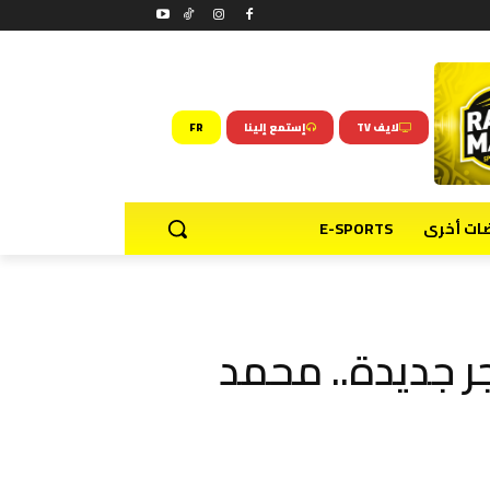
لايف TV
إستمع إلينا
FR
ضات أخرى
E-SPORTS
جر جديدة.. محمد