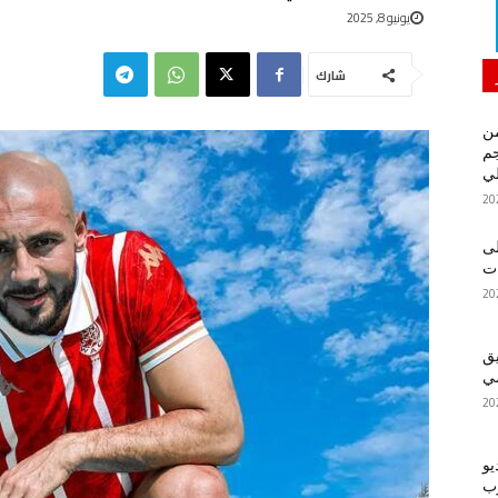
يونيو 8, 2025
شارك
من
م
لي
لى
يق
ضي
يو
رب