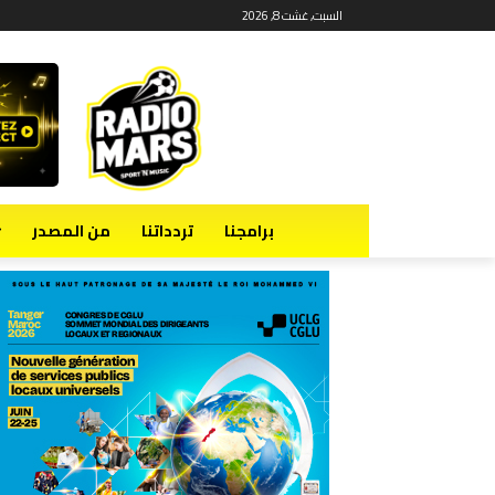
السبت, غشت 8, 2026
برامجنا
تردداتنا
من المصدر