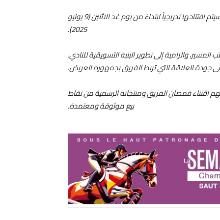
أن هذه المتاجر سيتم افتتاحها تدريجياً ابتداءً من يوم غد الاثنين (9 يونيو
2025).
المسير، والرامية إلى تطوير البنية التسويقية للنادي،
لى جودة العلاقة التي تربط الفريق بجمهوره العريض.
 لهم اقتناء قمصان الفريق ومنتجاته الرسمية من نقاط
بيع موثوقة ومعتمدة.