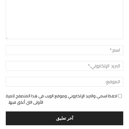
التع
اسم:
البري
الإل
المو
احفظ اسمي والبريد الإلكتروني وموقع الويب في هذا المتصفح للمرة
الأولى التي أعلق فيها.