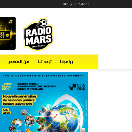
الجمعة, غشت 7, 2026
برامجنا
تردداتنا
من المصدر