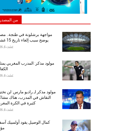
من المصدر
مواجهة برشلونة في طنجة.. مص
يوضح سبب إلغاء تاريخ 15 غشت
غشت 6, 2026
مولود مذكر: المدرب المغربي يمت
الكفا
غشت 6, 2026
مولود مذكر لـ راديو مارس: لن نخت
النقاش في المدرب، هناك مشا
كثيرة في الكرة المغرب
غشت 6, 2026
كمال الوصيل يقود أولمبيك آس
مؤق