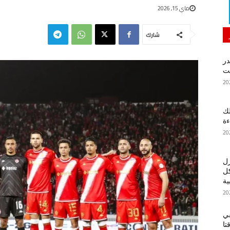
ماي 15, 2026
شارك
در
لك
ءة
زل
كل
ية
في
تا