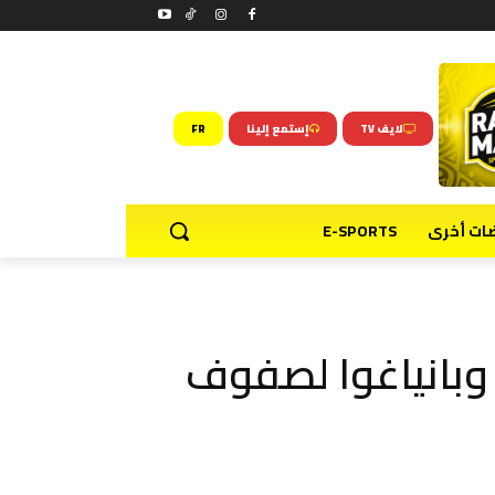
لايف TV
إستمع إلينا
FR
ضات أخرى
E-SPORTS
 وبانياغوا لصفوف