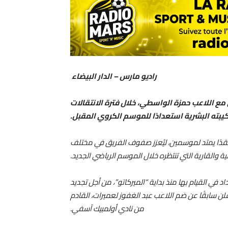
راديو مارس – الدار البيضاء
 مع اللاعب حمزة الواسطي، خلال فترة الانتقالات
ركيبته البشرية استعدادًا للموسم الكروي المقبل.
 عقدًا يمتد لموسمين، ليُعزز صفوف الفريق في مختلف
ة والقارية التي تنتظره خلال الموسم الرياضي الجديد.
 في القيام بها منذ بداية “الميركاتو”، من أجل تجديد
لن سابقًا عن ضم اللاعب عبد الغفوز لعميرات، القادم
من نادي أولمبيك آسفي.