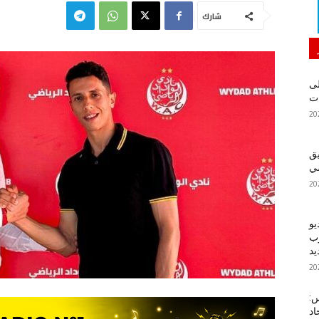
شارك
لى
يق
ضي
يو
رب
يد
س:
اد