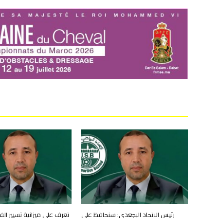
رئيس الاتحاد البجعدي: سنحافظ على
تعرف على ميزانية تسيير ال