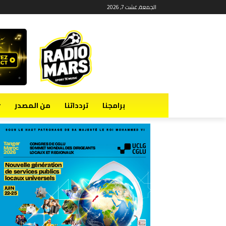
الجمعة, غشت 7, 2026
برامجنا
تردداتنا
من المصدر