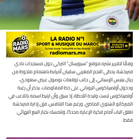
وفقًا لتقرير نشره موقع “سبورسال” التركي حول مستجدات نادي
فنربخشة، يحظى النجم المغربي سفيان أمرابط باهتمام ملحوظ من
ريال بيتيس الإسباني، إلى جانب توقعات بوصول عرض سعودي،
ودخول أولمبياكوس اليوناني على خط المفاوضات. يذكر أن رغبة
أولمبياكوس ليست وليدة اللحظة، إذ سبق وأن ارتبط اسمه باللاعب في
الميركاتو الشتوي الماضي. ورغم هذا التنافس، فإن إدارة فنربخشة
تغلق الباب أمام فكرة الإعارة مجددًا، وتتمسك بخيار البيع النهائي
فقط.