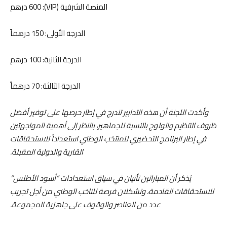
المنصة الشرفية (VIP): 600 درهم
الدرجة الأولى: 150 درهماً
الدرجة الثانية: 100 درهم
الدرجة الثالثة: 70 درهماً
وأكدت اللجنة أن هذه التدابير تندرج في إطار حرصها على توفير أفضل
ظروف التنظيم والولوج بالنسبة للجماهير، بالنظر إلى أهمية المواجهتين
في إطار البرنامج التحضيري للمنتخب الوطني استعداداً للاستحقاقات
القارية والدولية المقبلة.
يُذكر أن المباراتين تأتيان في سياق استعدادات “أسود الأطلس”
للاستحقاقات القادمة، وتشكلان فرصة للناخب الوطني من أجل تجريب
عدد من العناصر والوقوف على جاهزية المجموعة.