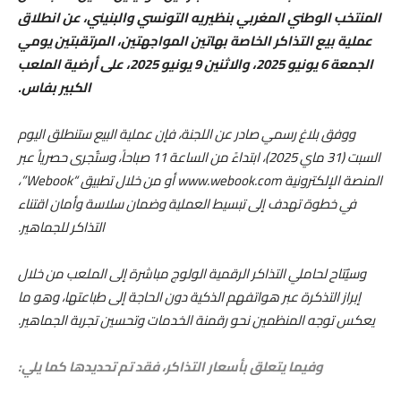
المنتخب الوطني المغربي بنظيريه التونسي والبنيني، عن انطلاق
عملية بيع التذاكر الخاصة بهاتين المواجهتين، المرتقبتين يومي
الجمعة 6 يونيو 2025، والاثنين 9 يونيو 2025، على أرضية الملعب
الكبير بفاس.
ووفق بلاغ رسمي صادر عن اللجنة، فإن عملية البيع ستنطلق اليوم
السبت (31 ماي 2025)، ابتداءً من الساعة 11 صباحاً، وستُجرى حصرياً عبر
المنصة الإلكترونية www.webook.com أو من خلال تطبيق “Webook”،
في خطوة تهدف إلى تبسيط العملية وضمان سلاسة وأمان اقتناء
التذاكر للجماهير.
وسيُتاح لحاملي التذاكر الرقمية الولوج مباشرة إلى الملعب من خلال
إبراز التذكرة عبر هواتفهم الذكية دون الحاجة إلى طباعتها، وهو ما
يعكس توجه المنظمين نحو رقمنة الخدمات وتحسين تجربة الجماهير.
وفيما يتعلق بأسعار التذاكر، فقد تم تحديدها كما يلي: