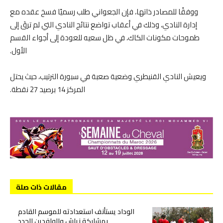
ووفقًا للمصادر ذاتها، فإن الجعواني طلب رسميًا فسخ عقده مع
إدارة النادي، وذلك في أعقاب تواضع نتائج النادي التي لم ترقَ إلى
طموحات مكونات الكاك، في ظل سعيه للعودة إلى أجواء القسم
الأول.
ويعيش النادي القنيطري وضعية صعبة في سبورة الترتيب، حيث يحتل
المركز 14 برصيد 27 نقطة.
مقالات ذات صلة
الوداد يستأنف استعدادته للموسم القادم
بمشاركة زياش والوافدين الجدد