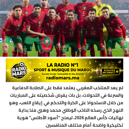
لم يعد المنتخب المغربي يعتمد فقط على الصلابة الدفاعية
والسرعة في التحولات، بل بات يفرض شخصيته على المباريات
من خلال الاستحواذ على الكرة والتحكم في إيقاع اللعب، وهو
النهج الذي رسخه الناخب الوطني محمد وهبي منذ بداية
نهائيات كأس العالم 2026، ليمنح “أسود الأطلس” هوية
تكتيكية واضحة أمام مختلف المنافسين.