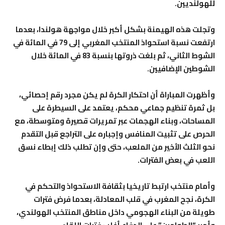
للهولنديين.
وتجلت هذه الهيمنة بشكل أكبر خلال مواجهة هولندا، بعدما
ارتفعت نسبة استحواذ المنتخب المغربي إلى 79 في المائة في
الشوط الثاني، ثم بلغت ذروتها بنسبة 83 في المائة خلال
الشوطين الإضافيين.
وأظهرت المباراة أن احتكار الكرة لم يكن مجرد رقم إحصائي،
بل ثمرة تنظيم جماعي محكم، يعتمد على السيطرة على
المساحات، وبناء الهجمات عبر تمريرات قصيرة ومتوسطة، مع
الحرص على تثبيت المنافس وإجباره على التراجع قبل التقدم
نحو الثلث الأخير من الملعب، حتى وإن تطلب ذلك إبطاء نسق
اللعب في بعض الفترات.
وأمام منتخب ارتبط تاريخيا بثقافة الاستحواذ والتحكم في
الكرة، نجح المغرب في قلب المعادلة، بعدما فرض فترات
طويلة من البناء الهجومي داخل مناطق المنتخب الهولندي،