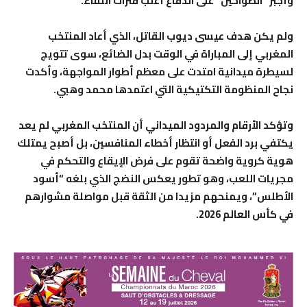
وأجبر “الطواحين” على الدفاع أغلب فترات اللقاء.
ولم يكن هدف عيسى ديوب القاتل، الذي أعاد المنتخب
المغربي إلى المباراة في الوقت بدل الضائع، سوى تتويج
لسيطرة ميدانية امتدت على معظم أطوار المواجهة، وأكدت
نجاح المنظومة التكتيكية التي اعتمدها محمد وهبي.
وتؤكد الأرقام والمردود الميداني أن المنتخب المغربي لم يعد
يكتفي برد الفعل أو انتظار أخطاء المنافسين، بل أصبح يمتلك
هوية كروية واضحة تقوم على فرض الإيقاع والتحكم في
مجريات اللعب، وهو تطور يعكس النضج الذي بلغه “أسود
الأطلس”، ويمنحهم مزيدا من الثقة قبل مواصلة مشوارهم
في كأس العالم 2026.