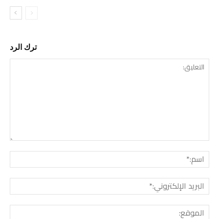
ترك الرد
التع
اسم:
البري
الإل
المو