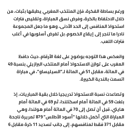
ورغم بساطة الفكرة، فإن المنتخب المغربي يطبقها بثبات، من
خلال الاحتفاظ بالكرة، وفرض نسق المباراة، وتقليص فترات
استحواذ المنافس إلى الحد الأدنى، وهو ما جعل المجموعة
نادرا ما تنجر إلى إيقاع الخصوم، بل تفرض أسلوبها في أغلب
فترات اللعب.
وانعكس هذا التوجه بوضوح على لغة الأرقام، حيث حافظ
المغرب على توازن الاستحواذ أمام المنتخب البرازيلي بنسبة 49
في المائة، مقابل 51 في المائة لـ”السيليساو”، في مباراة
اتسمت بالندية الكبيرة.
وتصاعدت نسبة الاستحواذ تدريجيا خلال بقية المباريات، إذ
بلغت 59 في المائة أمام اسكتلندا، ثم 69 في المائة أمام
هايتي، قبل أن تصل إلى 70 في المائة أمام هولندا، وهي
المباراة التي أكمل خلالها “أسود الأطلس” 879 تمريرة ناجحة
مقابل 371 فقط لمنافسهم، إلى جانب تسديد 11 كرة مقابل 6