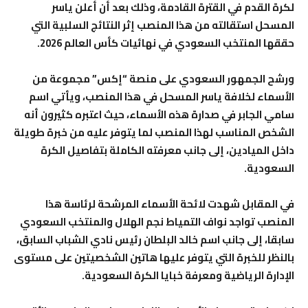
لكرة القدم في القترة القادمة، وذلك بعد أن أعلن ياسر
المسحل استقالته من هذا المنصب إثر النتائج السلبية التي
حققها المنتخب السعودي في نهائيات كأس العالم 2026.
ورشح الجمهور السعودي على منصة “إكس” مجموعة من
الأسماء لخلافة ياسر المسحل في هذا المنصب، ويأتي اسم
سامي الجابر في صدارة هذه الأسماء، حيث اعتبره كثيرون أنه
الشخص المناسب لهذا المنصب لما يتوفر عليه من خبرة طويلة
داخل الميادين، إلى جانب معرفته الكاملة بتفاصيل الكرة
السعودية.
في المقابل شهدت لائحة الأسماء المرشحة لرئاسة هذا
المنصب تواجد نواف التمياط نجم الهلال والمنتخب السعودي
سابقا، إلى جانب اسم خالد البلطان رئيس نادي الشباب السابق،
بالنظر للخبرة التي يتوفر عليها هاتين الشخصيتين على مستوى
الإدارة الرياضية ومعرفة خبايا الكرة السعودية.