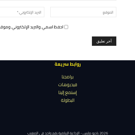
الموقع:
احفظ اسمي والبريد الإلكتروني وموقع 
روابط سريعة
برامجنا
فيديوهات
إستمع إلينا
البطولة
2026 راديو مارس - الإذاعة الرياضية رقم واحد في المغرب