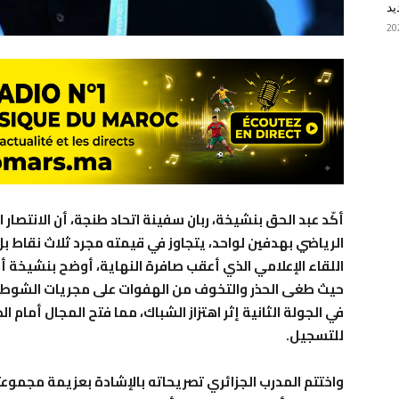
يد
أكّد عبد الحق بنشيخة، ربان سفينة اتحاد طنجة، أن الانتصار
الرياضي بهدفين لواحد، يتجاوز في قيمته مجرد ثلاث نقاط 
اللقاء الإعلامي الذي أعقب صافرة النهاية، أوضح بنشيخة 
حيث طغى الحذر والتخوف من الهفوات على مجريات الشوط ال
في الجولة الثانية إثر اهتزاز الشباك، مما فتح المجال أمام
للتسجيل.
واختتم المدرب الجزائري تصريحاته بالإشادة بعزيمة مجموعته، 