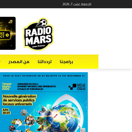
الجمعة, غشت 7, 2026
برامجنا
تردداتنا
من المصدر