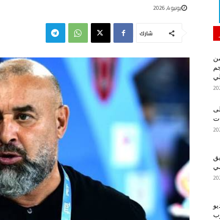
يونيو 4, 2026
شارك
من
م
لي
لى
يق
ضي
يو
رب