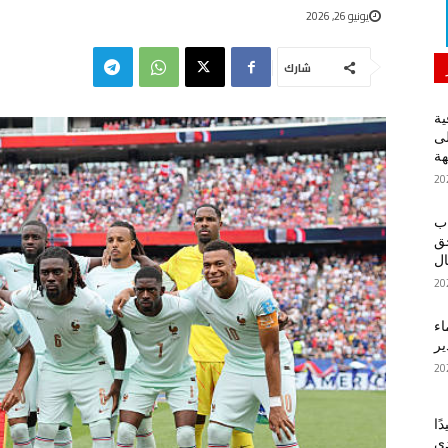
يونيو 26, 2026
شارك
ية
لى
هة
اب
حق
ل
اء
ير
ًا
دي