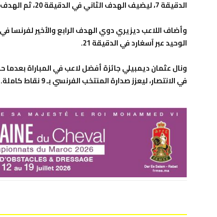
الدقيقة 7، ليضيف الهدف الثاني في الدقيقة 20، ثم الهدف الثالث في الدقيقة 32 من عمر المباراة.
وأضاف اللاعب ديزيري دوي الهدف الرابع والأخير لفرنسا في 
الوحيد عبر آسغارد في الدقيقة 21.
في الانتصار، ليعزز صدارة المنتخب الفرنسي بـ 9 نقاط كاملة.