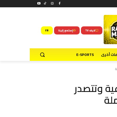
لايف TV
إستمع إلينا
FR
ضات أخرى
E-SPORTS
ة
عية وتتصدر
لة