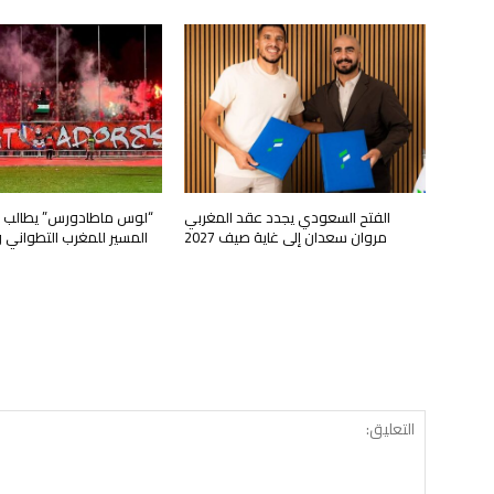
الفتح السعودي يجدد عقد المغربي
“لوس ماطادورس” يطالب ب
مروان سعدان إلى غاية صيف 2027
المسير للمغرب التطواني 