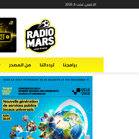
الخميس, غشت 6, 2026
برامجنا
تردداتنا
من المصدر