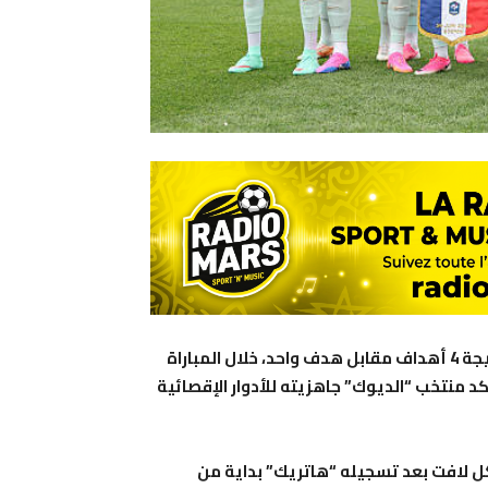
حقق المنتخب الفرنسي فوزاً عريضاً على نظيره النرويجي بنتيجة 4 أهداف مقابل هدف واحد، خلال المباراة
د منتخب “الديوك” جاهزيته للأدوار الإقصائية
ل لافت بعد تسجيله “هاتريك” بداية من