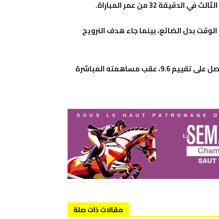
الوقت بدل الضائع، بينما جاء هدف النرويج
ونال عثمان ديمبيلي جائزة أفضل لاعب في المباراة بعدما حصل على تقييم 9.6، عقب مساهمته المباشرة
مقالات ذات صلة