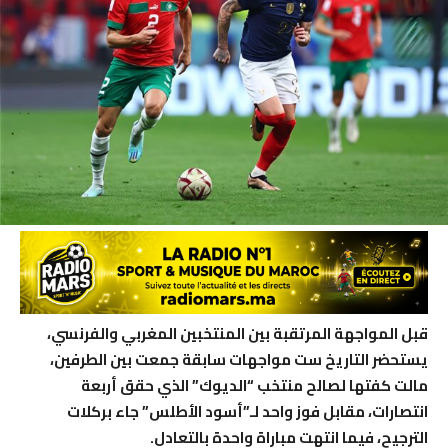
قبل المواجهة المرتقبة بين المنتخبين المغربي والفرنسي،
يستحضر التاريخ ست مواجهات سابقة جمعت بين الطرفين،
مالت كفتها لصالح منتخب “الديوك” الذي حقق أربعة
انتصارات، مقابل فوز واحد لـ”أسود الأطلس” جاء بركلات
الترجيح، فيما انتهت مباراة واحدة بالتعادل.