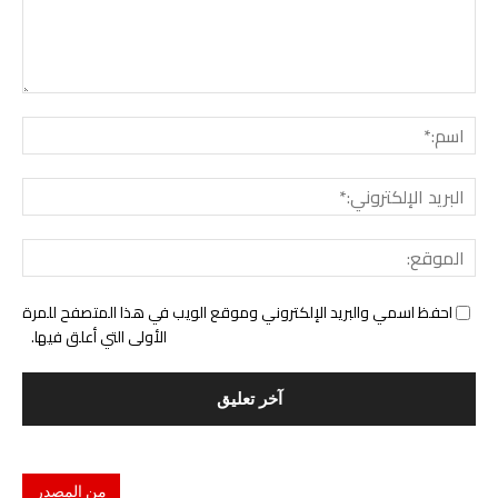
التع
اسم:
البري
الإل
المو
احفظ اسمي والبريد الإلكتروني وموقع الويب في هذا المتصفح للمرة
الأولى التي أعلق فيها.
من المصدر