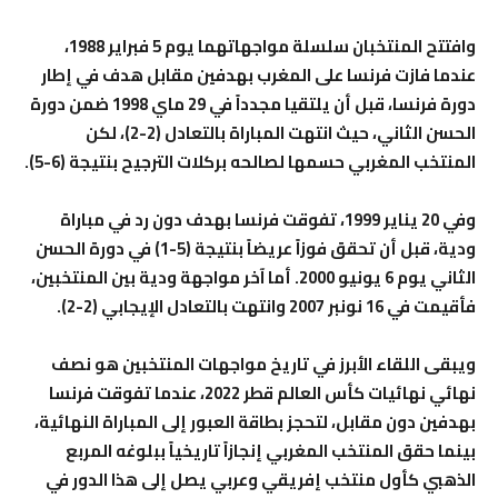
وافتتح المنتخبان سلسلة مواجهاتهما يوم 5 فبراير 1988،
عندما فازت فرنسا على المغرب بهدفين مقابل هدف في إطار
دورة فرنسا، قبل أن يلتقيا مجدداً في 29 ماي 1998 ضمن دورة
الحسن الثاني، حيث انتهت المباراة بالتعادل (2-2)، لكن
المنتخب المغربي حسمها لصالحه بركلات الترجيح بنتيجة (6-5).
وفي 20 يناير 1999، تفوقت فرنسا بهدف دون رد في مباراة
ودية، قبل أن تحقق فوزاً عريضاً بنتيجة (5-1) في دورة الحسن
الثاني يوم 6 يونيو 2000. أما آخر مواجهة ودية بين المنتخبين،
فأقيمت في 16 نونبر 2007 وانتهت بالتعادل الإيجابي (2-2).
ويبقى اللقاء الأبرز في تاريخ مواجهات المنتخبين هو نصف
نهائي نهائيات كأس العالم قطر 2022، عندما تفوقت فرنسا
بهدفين دون مقابل، لتحجز بطاقة العبور إلى المباراة النهائية،
بينما حقق المنتخب المغربي إنجازاً تاريخياً ببلوغه المربع
الذهبي كأول منتخب إفريقي وعربي يصل إلى هذا الدور في