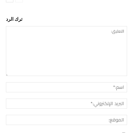
ترك الرد
التع
اسم:
البري
الإل
المو