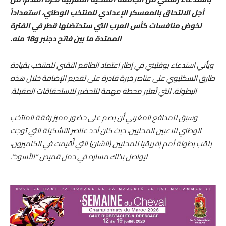
أجل الالتحاق بالمعسكر الإعدادي للمنتخب الوطني، استعداداً
لخوض منافسات كأس العرب التي ستحتضنها قطر في الفترة
الممتدة ما بين فاتح دجنبر و18 منه.
ويأتي استدعاء بوفتيني في إطار اعتماد الطاقم التقني للمنتخب بقيادة
طارق السكتيوي على عناصر خبرة قادرة على تقديم الإضافة خلال هذه
البطولة، التي تُعتبر محطة مهمة للتحضير للاستحقاقات المقبلة.
وسبق للمدافع المغربي أن بصم على حضور مميز رفقة المنتخب
الوطني للاعبين المحليين، حيث كان أحد عناصر التشكيلة التي توجت
بلقب بطولة أمم إفريقيا للمحليين (الشان) التي أُقيمت في الكاميرون،
ليواصل بذلك مساره في حمل قميص “الأسود”.