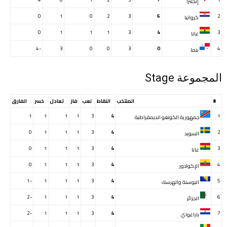
إنجلترا
0
1
0
2
3
6
2
كرواتيا
0
1
1
1
3
4
3
غانا
-4
3
0
0
3
0
4
بنما
المجموعة Stage
#
المنتخب
النقاط
لعب
فاز
تعادل
خسر
الفارق
1
1
1
1
3
4
1
جمهورية الكونغو الديمقراطية
0
1
1
1
3
4
2
السويد
0
1
1
1
3
4
3
غانا
0
1
1
1
3
4
4
الإكوادور
-1
1
1
1
3
4
5
البوسنة والهرسك
-2
1
1
1
3
4
6
الجزائر
-2
1
1
1
3
4
7
باراغواي