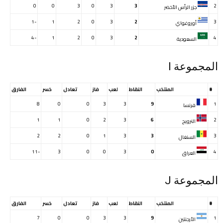
0
0
3
0
3
3
2
جزر الرأس الأخضر
-1
1
2
0
3
2
3
أوروغواي
-4
1
2
0
3
2
4
السعودية
المجموعة I
#
المنتخب
النقاط
لعب
فاز
تعادل
خسر
الفارق
8
0
0
3
3
9
1
فرنسا
1
1
0
2
3
6
2
النرويج
2
2
0
1
3
3
3
السنغال
-11
3
0
0
3
0
4
العراق
المجموعة J
#
المنتخب
النقاط
لعب
فاز
تعادل
خسر
الفارق
7
0
0
3
3
9
1
الأرجنتين