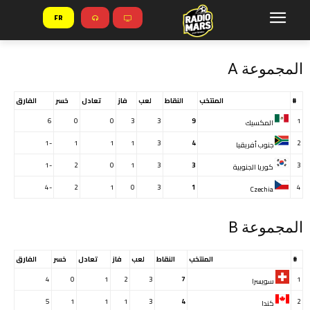
FR
المجموعة A
#
المنتخب
النقاط
لعب
فاز
تعادل
خسر
الفارق
6
0
0
3
3
9
1
المكسيك
-1
1
1
1
3
4
2
جنوب أفريقيا
-1
2
0
1
3
3
3
كوريا الجنوبية
-4
2
1
0
3
1
4
Czechia
المجموعة B
#
المنتخب
النقاط
لعب
فاز
تعادل
خسر
الفارق
4
0
1
2
3
7
1
سويسرا
5
1
1
1
3
4
2
كندا