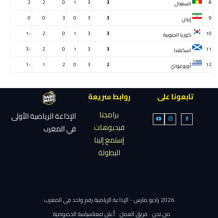
2
2
0
1
3
3
8
السنغال
0
0
3
0
3
3
9
إيران
-1
2
0
1
3
3
10
كوريا الجنوبية
-3
2
0
1
3
3
11
اسكتلندا
-1
1
2
0
3
2
12
أوروغواي
تابعونا على
روابط سريعة
برامجنا
الإذاعة الرياضية الأولى
فيديوهات
في المغرب
إستمع إلينا
البطولة
2026 راديو مارس - الإذاعة الرياضية رقم واحد في المغرب
من نحن
فريق العمل
أعلن معنا
سياسة الخصوصية