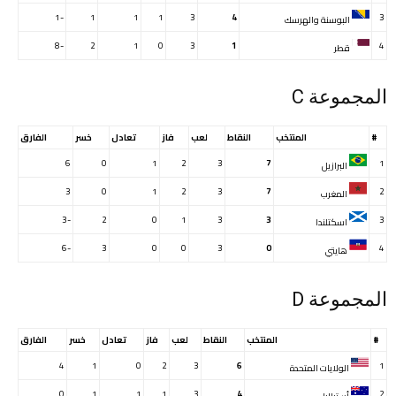
-1
1
1
1
3
4
3
البوسنة والهرسك
-8
2
1
0
3
1
4
قطر
المجموعة C
#
المنتخب
النقاط
لعب
فاز
تعادل
خسر
الفارق
6
0
1
2
3
7
1
البرازيل
3
0
1
2
3
7
2
المغرب
-3
2
0
1
3
3
3
اسكتلندا
-6
3
0
0
3
0
4
هايتي
المجموعة D
#
المنتخب
النقاط
لعب
فاز
تعادل
خسر
الفارق
4
1
0
2
3
6
1
الولايات المتحدة
0
1
1
1
3
4
2