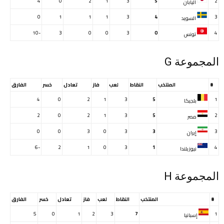
4
0
2
1
3
5
2
اليابان
0
1
1
1
3
4
3
السويد
-10
3
0
0
3
0
4
تونس
المجموعة G
#
المنتخب
النقاط
لعب
فاز
تعادل
خسر
الفارق
4
0
2
1
3
5
1
بلجيكا
2
0
2
1
3
5
2
مصر
0
0
3
0
3
3
3
إيران
-6
2
1
0
3
1
4
نيوزيلندا
المجموعة H
#
المنتخب
النقاط
لعب
فاز
تعادل
خسر
الفارق
5
0
1
2
3
7
1
إسبانيا