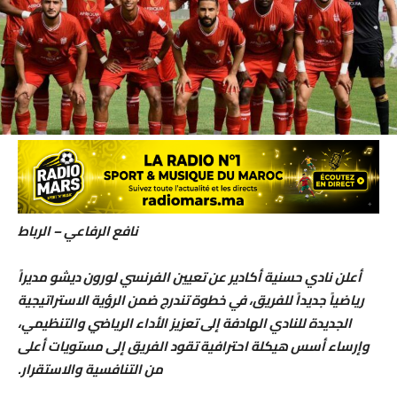
نافع الرفاعي – الرباط
أعلن نادي حسنية أكادير عن تعيين الفرنسي لورون ديشو مديراً
رياضياً جديداً للفريق، في خطوة تندرج ضمن الرؤية الاستراتيجية
الجديدة للنادي الهادفة إلى تعزيز الأداء الرياضي والتنظيمي،
وإرساء أسس هيكلة احترافية تقود الفريق إلى مستويات أعلى
من التنافسية والاستقرار.