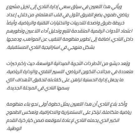
ويأتي هذا التعيين في سياق سعي إدارة النادي إلى تنزيل مشروع
رياضي طموح، يضع الفريق الأول في قلب الاهتمام، من خلال، إعداد
خريطة طريق واضحة للتدريبات والاختيارات التقنية والرياضية، وأيضاً
اعتماد الأدوات الرقمية المتقدمة لتتبع وتحليل أداء اللاعبين وتطورهم
داخل النادي، اضافة إلى تطوير منظومة التنقيب عن المواهب، ودمجها
بشكل منهجي في استراتيجية النادي المستقبلية.
ويُعد ديشو من الأطر ذات التجربة الميدانية الواسعة، حيث راكم خبرات
متعددة في مجالات التكوين الرياضي، التسيير التقني، والإدارة الرياضية،
ما يجعل إدارة الحسنية تراهن على كفاءته لتحقيق الأهداف التي
رسمها النادي في المرحلة الجديدة.
وأكد بلاغ النادي أن هذا التعيين يمثل خطوة أولى نحو بناء منظومة
رياضية متكاملة، ترتكز على الاستمرارية والاحترافية، وتعكس الطموح
الكبير الذي يحمله النادي لإعادة تموقعه ضمن كبار كرة القدم
الوطنية.