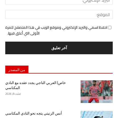
الإل
المو
احفظ اسمي والبريد الإلكتروني وموقع الويب في هذا المتصفح للمرة
الأولى التي أعلق فيها.
من المصدر
خاص| العربي الناجي يجدد عقده مع النادي
المكناسي
غشت 8, 2026
أنس الزنيتي يتجه نحو النادي المكناسي