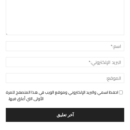
التع
اسم:
البري
الإل
المو
احفظ اسمي والبريد الإلكتروني وموقع الويب في هذا المتصفح للمرة
الأولى التي أعلق فيها.