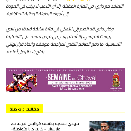
التعاقد مع داري، في الفترة المقبلة، إلا أن اللاعب لا يرغب في العودة
إلى أجواء البطولة الوطنية الاحترافية.
وكان داري قد انضم إلى الأهلي في فترة سابقة قادمًا من نادي
بريست الفرنسي، إلا أنه لم ينجح في فرض نفسه على التشكيلة
الأساسية، ما دفع الطاقم التقني لمراجعة موقفه واتخاذ قرار نهائي
بفتح باب الرحيل أمامه.
مقالات ذات صلة
مهدي بنعطية يكشف كواليس تجربته مع
مارسيليا: «كانت حربا متواصلة»