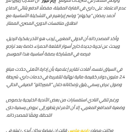
وأوضح المصدر في تصريحات لموقع “
إرم نيوز
” أن المدرب ريبيرو قرر
عدم الاعتماد على داري في الفترة المقبلة، مفضلًا الدفع بثنائي الدفاع
أحمد رمضان “بيكهام” وياسر إبراهيم في التشكيلة الأساسية مع
انطلاق منافسات الدوري المصري الممتاز.
وأكد المصدر ذاته أن الدولي المغربي يُرحب هو الآخر بفكرة الرحيل،
ويبحث عن تجربة جديدة خارج أسوار القلعة الحمراء، خاصة بعد تراجع
فرصه في المشاركة بصفة أساسية هذا الموسم.
في السياق نفسه، أفادت تقارير إعلامية بأن إدارة الأهلي حدّدت مبلغ
2.4 مليون دولار كقيمة مالية نهائية للتفريط في خدمات داري، شريطة
وصول عرض رسمي يليق بإمكاناته خلال “الميركاتو” الصيفي الحالي.
ورغم تلقي النادي استفسارات من بعض الأندية الخليجية بخصوص
وضعية المدافع المغربي، إلا أن الأمر لم يتطور إلى عروض رسمية حتى
اللحظة، وفقًا للمصدر ذاته.
وكانت مصادر
راديو مارس
قالت إن نهضة بركان أبدى رغبته في