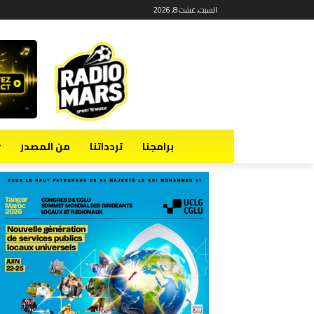
السبت, غشت 8, 2026
برامجنا
تردداتنا
من المصدر