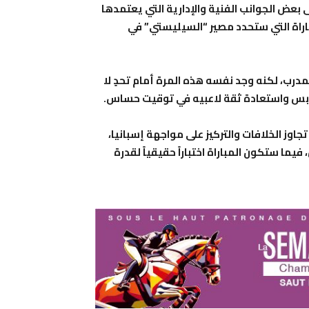
 بعض الجوانب الفنية والإدارية التي يعتمدها
باراة التي ستحدد مصير “السيليستي” في
رب، لكنه وجد نفسه هذه المرة أمام تحدٍ لا
ملابس واستعادة ثقة لاعبيه في توقيت حساس.
اوز الخلافات والتركيز على مواجهة إسبانيا،
فيما ستكون المباراة اختباراً حقيقياً لقدرة