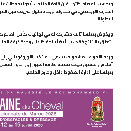
وبحسب المصادر ذاتها، فإن قادة المنتخب أبدوا تحفظات على
المدرب الأرجنتيني، في محاولة لإيجاد حلول سريعة قبل الم
البطولة.
ويخوض بييلسا ثالث مشاركة له في نهائيات كأس العالم كمد
يتعلق بالنتائج فقط، بل أيضاً بالحفاظ على وحدة غرفة ال
ورغم الأجواء المشحونة، يسعى المنتخب الأوروغوياني إلى تج
أملاً في تحقيق نتيجة تمنحه بطاقة العبور إلى الدور المقبل، 
بييلسا على إدارة الضغوط داخل وخارج الملعب.