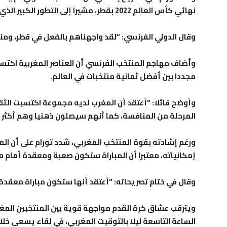
نهائي كأس العالم 2022 بقطر، مشيرا إلى التطور الكبير الذي عرفه خلال السنوات الأخيرة.
وقال الدولي الفرنسي: “لقد واجهناهم بالفعل في قطر، ومنذ
وأضاف مهاجم المنتخب الفرنسي أن العناصر المغربية اكتسب
مجددا بين أفضل ثمانية منتخبات في العالم.
وأوضح قائلا: “أعتقد أن المغرب لديه مجموعة اكتسبت الث
المرحلة من المنافسة، كما أنهم سيصلون ذهنيا وهم أكثر اس
ورغم إشادته بقوة المنتخب المغربي، شدد تورام على أن ال
إمكانياته، معتبرا أن المباراة ستكون صعبة ومعقدة أما
وقال في ختام تصريحاته: “أعتقد أنها ستكون مباراة معقدة، 
ويترقب عشاق كرة القدم مواجهة قوية بين المنتخبين المغ
الساعة التاسعة ليلا بالتوقيت المغربي، في لقاء يسعى خلال