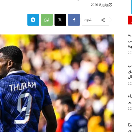
يوليوز 8, 2026
شارك
ية
لى
هة
اب
حق
ل
اء
ير
ًا
دي