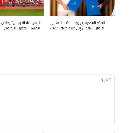
الفتح السعودي يجدد عقد المغربي
“لوس ماطادورس” يطالب ب
مروان سعدان إلى غاية صيف 2027
المسير للمغرب التطواني 