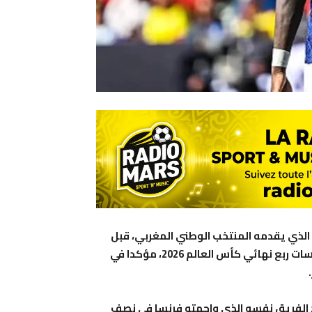
الذي يقدمه المنتخب الوطني المغربي، قبل
المواجهة المرتقبة بين المنتخبين، غدا الخميس، ضمن منافسات ربع نهائي كأس العالم 2026، مؤكدا في
د الفريق نفسه الذي واجهته فرنسا في نصف