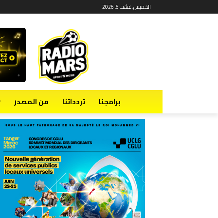
الخميس, غشت 6, 2026
برامجنا
تردداتنا
من المصدر