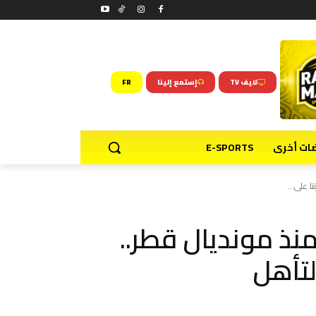
لايف TV
إستمع إلينا
FR
ضات أخرى
E-SPORTS
ا على...
منذ مونديال قطر..
لتأهل