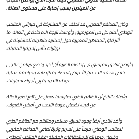
عن الميادين بسبب إصابة على مستوى العانة.
وكان المدافع المغربي قد تخلف عن المشاركة في مباراتي المنتخب
الوطني أمام كل من الموزمبيق وأوغندا، نتيجة آلام حادة في العانة، ما
أثار قلق الجماهير المغربية حول إمكانية جاهزيته للمشاركة في
نهائيات كأس إفريقيا المقبلة.
وأوضح النادي الفرنسي في إحاطته الطبية أن أكرد يخضع لبرنامج علاجي
خاص هدفه الحد من الأعراض المصاحبة للإصابة، ومرافقة عملية
عودته التدريجية إلى أجواء المباريات.
وأضاف البلاغ أن الطاقم الطبي لمارسيليا يعمل على تتبع تطور الحالة
عن قرب، لضمان عودة اللاعب في أفضل الظروف.
وأكد النادي أيضاً وجود تنسيق مستمر ومنتظم مع الطاقم الطبي
للمنتخب الوطني، حرصاً على تسريع وتيرة تعافي المدافع المغربي
وضمان جاهزيته للاستحقاقات المقبلة رفقة المنتخب الوطني.