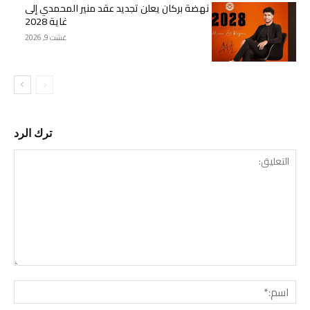
نهضة بركان يعلن تجديد عقد منير المحمدي إلى
غاية 2028
غشت 9, 2026
ترك الرد
التع
اسم: