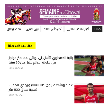
TAGS
أخبار المنتخب المغربي
أخبار كأس العالم
تيري هينري
محمد وهبي
مقالات ذات صلة
رانية الحمداوي تتأهل إلى نهائي 400 متر حواجز
في بطولة العالم لأقل من 20 سنة
غشت 9, 2026
عماد بوشجدة يتوج بطلا للعالم ويهدي المغرب
ذهبية سباق 800 متر
غشت 9, 2026