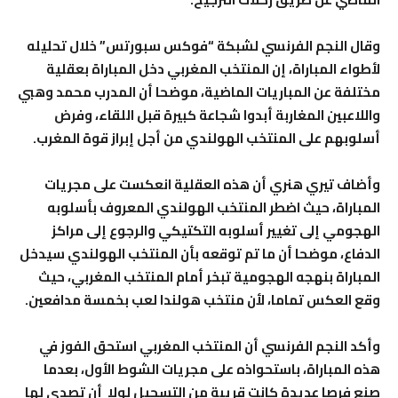
وقال النجم الفرنسي لشبكة “فوكس سبورتس” خلال تحليله
لأطواء المباراة، إن المنتخب المغربي دخل المباراة بعقلية
مختلفة عن المباريات الماضية، موضحا أن المدرب محمد وهبي
واللاعبين المغاربة أبدوا شجاعة كبيرة قبل اللقاء، وفرض
أسلوبهم على المنتخب الهولندي من أجل إبراز قوة المغرب.
وأضاف تيري هنري أن هذه العقلية انعكست على مجريات
المباراة، حيث اضطر المنتخب الهولندي المعروف بأسلوبه
الهجومي إلى تغيير أسلوبه التكتيكي والرجوع إلى مراكز
الدفاع، موضحا أن ما تم توقعه بأن المنتخب الهولندي سيدخل
المباراة بنهجه الهجومية تبخر أمام المنتخب المغربي، حيث
وقع العكس تماما، لأن منتخب هولندا لعب بخمسة مدافعين.
وأكد النجم الفرنسي أن المنتخب المغربي استحق الفوز في
هذه المباراة، باستحواذه على مجريات الشوط الأول، بعدما
صنع فرصا عديدة كانت قريبة من التسجيل لولا أن تصدى لها