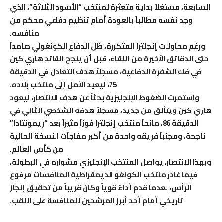
السابعة، مستغلاً بداية متعثرة لمنتخب “الأسود الثلاثة”، الذي
وجد نفسه مطالباً بالعودة أمام تنظيم دفاعي محكم من
منافسه.
ورغم محاولات إنجلترا المتكررة، ظل الدفاع الكونغولي صامداً
حتى الدقائق الأخيرة من اللقاء، قبل أن ينجح القائد هاري كين
في فك الشفرة الدفاعية، مسجلاً هدف التعادل في الدقيقة
75، ليعيد الأمل إلى منتخب بلاده.
واستمرت الضغوط الإنجليزية بحثاً عن هدف الانتصار، ليعود
هاري كين ويتألق من جديد، مسجلاً هدفه الشخصي الثاني في
الدقيقة 86، مانحاً منتخب إنجلترا فوزاً مثيراً بعد “ريمونتادا”
ناجحة، ومجنباً فريقه واحدة من أكبر مفاجآت النسخة الحالية
من كأس العالم.
وبهذا الانتصار، يواصل المنتخب الإنجليزي مشواره في البطولة،
فيما غادر منتخب الكونغو الديمقراطية المنافسات مرفوع
الرأس، بعدما قدم أداءً قوياً وكان قريباً من تحقيق إنجاز
تاريخي أمام أحد أبرز المرشحين للمنافسة على اللقب.