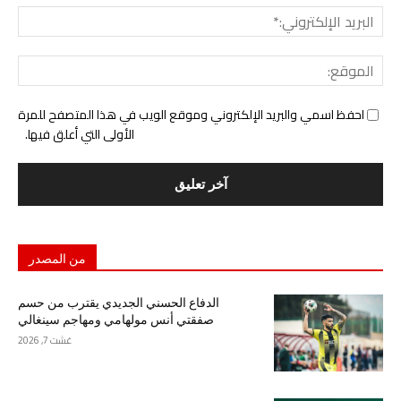
البري
الإل
المو
احفظ اسمي والبريد الإلكتروني وموقع الويب في هذا المتصفح للمرة
الأولى التي أعلق فيها.
من المصدر
الدفاع الحسني الجديدي يقترب من حسم
صفقتي أنس مولهامي ومهاجم سينغالي
غشت 7, 2026