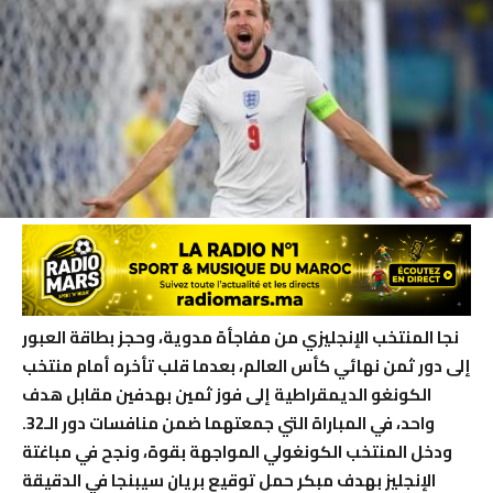
نجا المنتخب الإنجليزي من مفاجأة مدوية، وحجز بطاقة العبور
إلى دور ثمن نهائي كأس العالم، بعدما قلب تأخره أمام منتخب
الكونغو الديمقراطية إلى فوز ثمين بهدفين مقابل هدف
واحد، في المباراة التي جمعتهما ضمن منافسات دور الـ32.
ودخل المنتخب الكونغولي المواجهة بقوة، ونجح في مباغتة
الإنجليز بهدف مبكر حمل توقيع بريان سيبنجا في الدقيقة