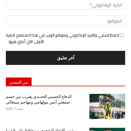
البري
الإل
المو
احفظ اسمي والبريد الإلكتروني وموقع الويب في هذا المتصفح للمرة
الأولى التي أعلق فيها.
من المصدر
الدفاع الحسني الجديدي يقترب من حسم
صفقتي أنس مولهامي ومهاجم سينغالي
غشت 7, 2026
رئيس الاتحاد البجعدي: سنحافظ على لاعبينا