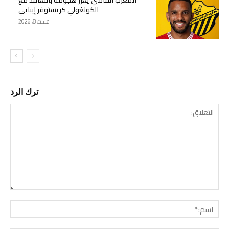
الكونغولي كريستوفر إيبايي
غشت 8, 2026
ترك الرد
التع
اسم: