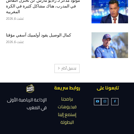
مولود مذكر لـ راديو مارس: لن نختزل النقاش
في المدرب، هناك مشاكل كثيرة في الكرة
المغربية
غشت 6, 2026
كمال الوصيل يقود أولمبيك آسفي مؤقتا
غشت 6, 2026
تحميل أكثر
تابعونا على
روابط سريعة
برامجنا
الإذاعة الرياضية الأولى
فيديوهات
في المغرب
إستمع إلينا
البطولة