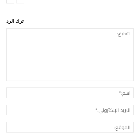
ترك الرد
التع
اسم:
البري
الإل
المو