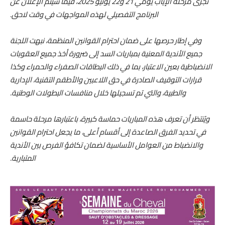
تجرى مرحلة الإياب يومي 21 و22 يونيو 2025، فيما سيتم الإعلان عن
البرنامج التفصيلي لهذه المواجهات في وقت لاحق.
وفي إطار حرصها على ضمان احترام القوانين المنظمة، نبهت اللجنة
جميع الأندية المعنية بمباريات السد إلى ضرورة أخذ جميع العقوبات
الانضباطية بعين الاعتبار، بما في ذلك البطاقات الصفراء والحمراء وكذا
قرارات التوقيف الصادرة في حق اللاعبين والأطقم التقنية، الإدارية
والطبية، والتي تم تسجيلها خلال منافسات البطولات الوطنية.
ويُنتظر أن تعرف هذه المباريات حماسة كبيرة، باعتبارها مرحلة حاسمة
في تحديد الفرق الصاعدة إلى أقسام أعلى، ما يجعل احترام القوانين
والانضباط من العوامل الأساسية لضمان تكافؤ الفرص بين الأندية
المتبارية.